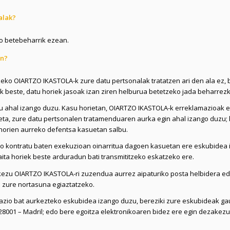
alak?
ko betebeharrik ezean.
an?
eko OIARTZO IKASTOLA-k zure datu pertsonalak tratatzen ari den ala ez, 
k beste, datu horiek jasoak izan ziren helburua betetzeko jada beharrez
u ahal izango duzu. Kasu horietan, OIARTZO IKASTOLA-k erreklamazioak eg
eta, zure datu pertsonalen tratamenduaren aurka egin ahal izango duzu; k
 horien aurreko defentsa kasuetan salbu.
kontratu baten exekuzioan oinarritua dagoen kasuetan ere eskubidea 
ita horiek beste arduradun bati transmititzeko eskatzeko ere.
zakezu OIARTZO IKASTOLA-ri zuzendua aurrez aipaturiko posta helbidera e
 zure nortasuna egiaztatzeko.
zio bat aurkezteko eskubidea izango duzu, bereziki zure eskubideak gau
 28001 – Madril; edo bere egoitza elektronikoaren bidez ere egin dezakezu