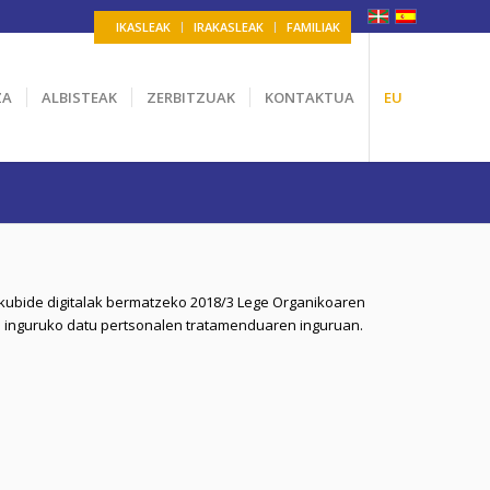
IKASLEAK
IRAKASLEAK
FAMILIAK
ZA
ALBISTEAK
ZERBITZUAK
KONTAKTUA
EU
kubide digitalak bermatzeko 2018/3 Lege Organikoaren
n inguruko datu pertsonalen tratamenduaren inguruan.