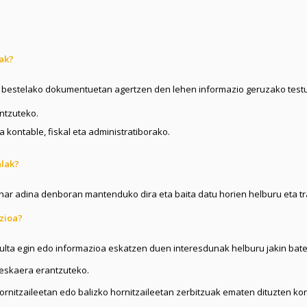
lak?
a bestelako dokumentuetan agertzen den lehen informazio geruzako testu
ntzuteko.
kontable, fiskal eta administratiborako.
alak?
r adina denboran mantenduko dira eta baita datu horien helburu eta tra
zioa?
sulta egin edo informazioa eskatzen duen interesdunak helburu jakin b
eskaera erantzuteko.
rnitzaileetan edo balizko hornitzaileetan zerbitzuak ematen dituzten k