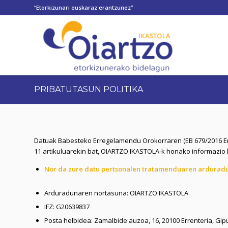
“Etorkizunari euskaraz erantzunez”
PRIBATUTASUN POLITIKA
Datuak Babesteko Erregelamendu Orokorraren (EB 679/2016 Er
11.artikuluarekin bat, OIARTZO IKASTOLA-k honako informazio
Nor da zure datu pertsonalen tratamenduaren ardurad
Arduradunaren nortasuna: OIARTZO IKASTOLA
IFZ: G20639837
Posta helbidea: Zamalbide auzoa, 16, 20100 Errenteria, Gi