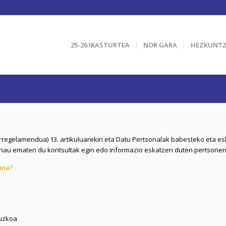
25-26 IKASTURTEA
NOR GARA
HEZKUNT
regelamendua) 13. artikuluarekin eta Datu Pertsonalak babesteko eta es
 hau ematen du kontsultak egin edo informazio eskatzen duten pertsone
una?
puzkoa