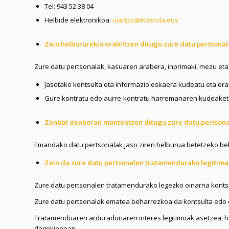
Tel: 943 52 38 04
Helbide elektronikoa:
oiartzo@ikastola.eus
Zein helbururekin erabiltzen ditugu zure datu pertsona
Zure datu pertsonalak, kasuaren arabera, inprimaki, mezu et
Jasotako kontsulta eta informazio eskaera kudeatu eta era
Gure kontratu edo aurre-kontratu harremanaren kudeaketa 
Zenbat denboran mantentzen ditugu zure datu pertson
Emandako datu pertsonalak jaso ziren helburua betetzeko beha
Zein da zure datu pertsonalen tratamendurako legitima
Zure datu pertsonalen tratamendurako legezko oinarria kont
Zure datu pertsonalak ematea beharrezkoa da kontsulta edo 
Tratamenduaren arduradunaren interes legitimoak asetzea, ho
dagokionean.