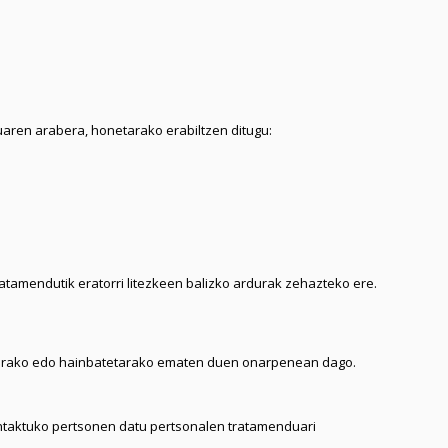
aren arabera, honetarako erabiltzen ditugu:
tamendutik eratorri litezkeen balizko ardurak zehazteko ere.
aterako edo hainbatetarako ematen duen onarpenean dago.
ontaktuko pertsonen datu pertsonalen tratamenduari