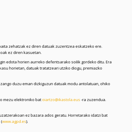
baita zehatzak ez diren datuak zuzentzea eskatzeko ere.
koak ez diren kasuetan.
in edota horien aurreko defentsarako soilik gordeko ditu. Era
asu horietan, datuak tratatzeari utziko diogu, premiazko
izango duzu eman dizkiguzun datuak modu antolatuan, ohiko
do mezu elektroniko bat
oiartzo@ikastola.eus
-ra zuzendua.
zatzerakoan ez bazara ados geratu. Horretarako idatzi bat
 (
www.agpd.es
).