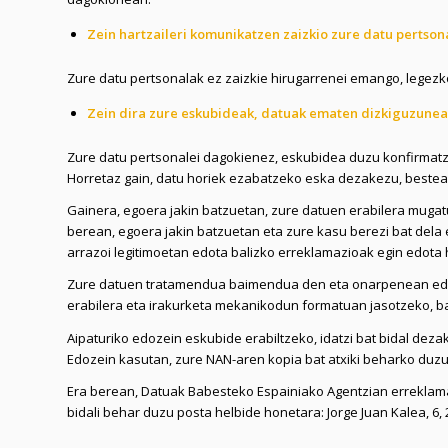
Zein hartzaileri komunikatzen zaizkio zure datu pertson
Zure datu pertsonalak ez zaizkie hirugarrenei emango, legez
Zein dira zure eskubideak, datuak ematen dizkiguzune
Zure datu pertsonalei dagokienez, eskubidea duzu konfirmatz
Horretaz gain, datu horiek ezabatzeko eska dezakezu, bestea
Gainera, egoera jakin batzuetan, zure datuen erabilera mugat
berean, egoera jakin batzuetan eta zure kasu berezi bat dela 
arrazoi legitimoetan edota balizko erreklamazioak egin edota
Zure datuen tratamendua baimendua den eta onarpenean edo 
erabilera eta irakurketa mekanikodun formatuan jasotzeko, ba
Aipaturiko edozein eskubide erabiltzeko, idatzi bat bidal de
Edozein kasutan, zure NAN-aren kopia bat atxiki beharko duzu
Era berean, Datuak Babesteko Espainiako Agentzian erreklama
bidali behar duzu posta helbide honetara: Jorge Juan Kalea, 6,