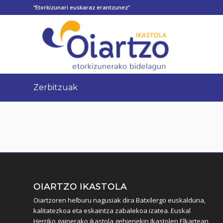
“Etorkizunari euskaraz erantzunez”
Zerbitzuak
OIARTZO IKASTOLA
Oiartzoren helburu nagusiak dira Batxilergo euskalduna,
kalitatezkoa eta eskaintza zabalekoa izatea. Euskal
Herriko gainerako ikastola gehienekin Ikastolen Elkartean