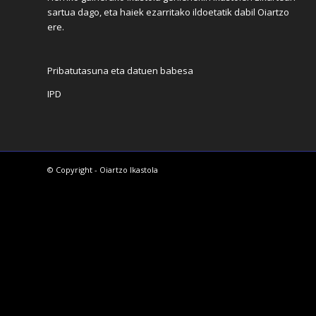
sartua dago, eta haiek ezarritako ildoetatik dabil Oiartzo
ere.
Pribatutasuna eta datuen babesa
IPD
© Copyright - Oiartzo Ikastola