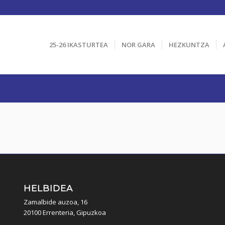
25-26 IKASTURTEA
NOR GARA
HEZKUNTZA
HELBIDEA
Zamalbide auzoa, 16
20100 Errenteria, Gipuzkoa