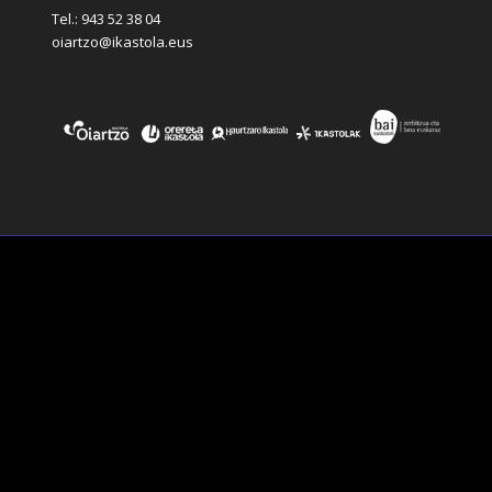
Tel.: 943 52 38 04
oiartzo@ikastola.eus