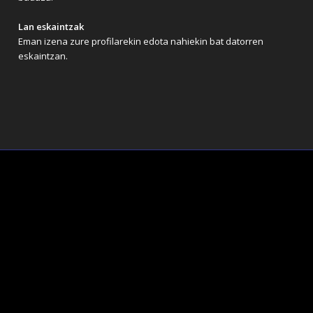
Lan eskaintzak
Eman izena zure profilarekin edota nahiekin bat datorren
eskaintzan.