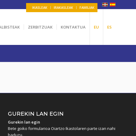
IKASLEAK
IRAKASLEAK
FAMILIAK
ALBISTEAK
ZERBITZUAK
KONTAKTUA
EU
ES
GUREKIN LAN EGIN
Gurekin lan egin
Bete goiko formularioa Oiartzo Ikastolaren parte izan nahi
baduzu.