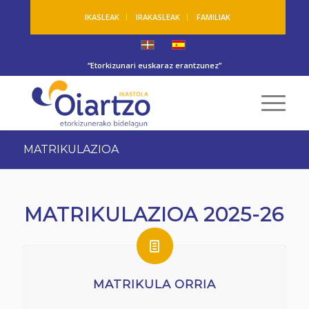
IKASLEAK
IRAKASLEAK
FAMILIAK
“Etorkizunari euskaraz erantzunez”
MATRIKULAZIOA
MATRIKULAZIOA 2025-26
MATRIKULA ORRIA