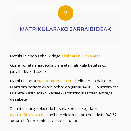
MATRIKULARAKO JARRAIBIDEAK
Matrikula epea zabalik dago
ekainaren 30era arte
.
Gune honetan matrikula orria eta matrikula betetzeko
jarraibideak dituzue.
Matrikula orria
oiartzo@ikastola.eus
helbidera bidali edo
Oiartzora bertara ekarri behar da (08:00-14:30). Haurtzaro eta
Orereta Ikastoletako ikasleek jatorrizko Ikastolan entrega
dezakete.
Zalantzak argitzeko edo bestelakoetarako, idatzi
oiartzo@ikastola.eus
helbide elektronikora edo deitu 943 52
38 04 telefono-zenbakira (08:00-14:30).