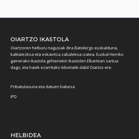
OIARTZO IKASTOLA
Oiartzoren helburu nagusiak dira Batxilergo euskalduna,
kalitatezkoa eta eskaintza zabalekoa izatea. Euskal Herriko
gainerako ikastola gehienekin Ikastolen Elkartean sartua
dago, eta haiek ezarritako ildoetatik dabil Oiartzo ere.
Pribatutasuna eta datuen babesa
IPD
HELBIDEA