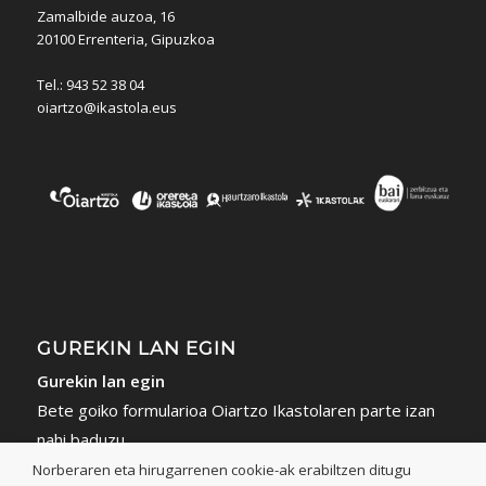
Zamalbide auzoa, 16
20100 Errenteria, Gipuzkoa
Tel.: 943 52 38 04
oiartzo@ikastola.eus
GUREKIN LAN EGIN
Gurekin lan egin
Bete goiko formularioa Oiartzo Ikastolaren parte izan
nahi baduzu.
Norberaren eta hirugarrenen cookie-ak erabiltzen ditugu