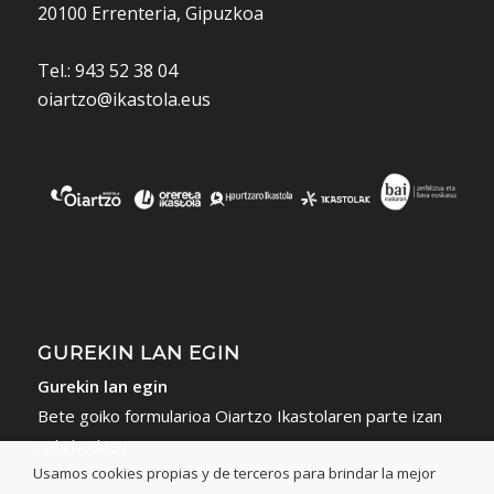
20100 Errenteria, Gipuzkoa
Tel.: 943 52 38 04
oiartzo@ikastola.eus
GUREKIN LAN EGIN
Gurekin lan egin
Bete goiko formularioa Oiartzo Ikastolaren parte izan
nahi baduzu.
Usamos cookies propias y de terceros para brindar la mejor