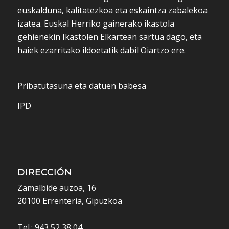
euskalduna, kalitatezkoa eta eskaintza zabalekoa
izatea. Euskal Herriko gainerako ikastola
gehienekin Ikastolen Elkartean sartua dago, eta
haiek ezarritako ildoetatik dabil Oiartzo ere.
Pribatutasuna eta datuen babesa
IPD
DIRECCIÓN
Zamalbide auzoa, 16
20100 Errenteria, Gipuzkoa
Tel.: 943 52 38 04