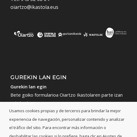
oiartzo@ikastola.eus
GUREKIN LAN EGIN
Gurekin lan egin
Bete goiko formularioa Oiartzo Ikastolaren parte izan
nahi baduzu.
Usamos cookies propias y de terceros para brindar la mejor
Lan eskaintzak
experiencia de navegación, personalizar contenido y analizar
Eman izena zure profilarekin edota nahiekin bat
el tráfico del sitio. Para encontrar más información o
datorren eskaintzan.
deshabilitar las cookies si lo prefiere, haga clic en Ajustes de