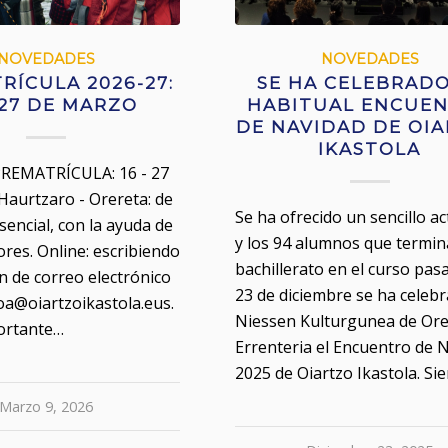
NOVEDADES
NOVEDADES
RÍCULA 2026-27:
SE HA CELEBRADO
 27 DE MARZO
HABITUAL ENCUE
DE NAVIDAD DE OI
IKASTOLA
REMATRÍCULA: 16 - 27
aurtzaro - Orereta: de
Se ha ofrecido un sencillo ac
encial, con la ayuda de
y los 94 alumnos que termin
tores. Online: escribiendo
bachillerato en el curso pas
ón de correo electrónico
23 de diciembre se ha celeb
oa@oiartzoikastola.eus.
Niessen Kulturgunea de Ore
ortante…
Errenteria el Encuentro de 
2025 de Oiartzo Ikastola. S
Marzo 9, 2026