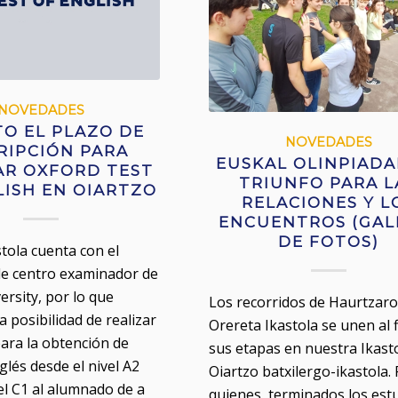
NOVEDADES
TO EL PLAZO DE
NOVEDADES
RIPCIÓN PARA
EUSKAL OLINPIADA
AR OXFORD TEST
TRIUNFO PARA L
LISH EN OIARTZO
RELACIONES Y L
ENCUENTROS (GAL
DE FOTOS)
stola cuenta con el
 de centro examinador de
ersity, por lo que
Los recorridos de Haurtzaro
 posibilidad de realizar
Orereta Ikastola se unen al f
ra la obtención de
sus etapas en nuestra Ikasto
nglés desde el nivel A2
Oiartzo batxilergo-ikastola.
el C1 al alumnado de a
quienes, terminados los est