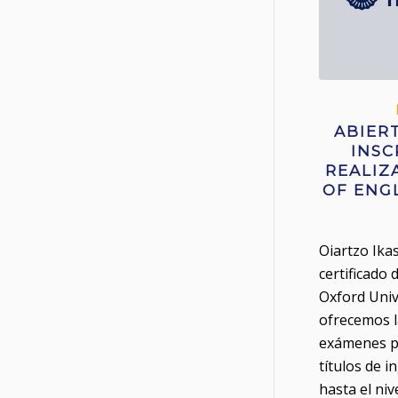
ABIER
INSC
REALIZ
OF ENG
Oiartzo Ika
certificado
Oxford Univ
ofrecemos la
exámenes pa
títulos de i
hasta el niv