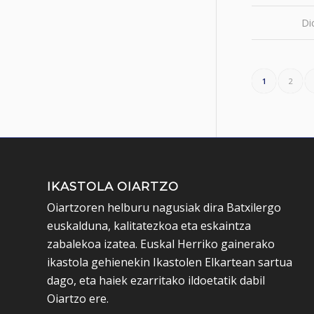
Di
1
2
IKASTOLA OIARTZO
Oiartzoren helburu nagusiak dira Batxilergo
euskalduna, kalitatezkoa eta eskaintza
zabalekoa izatea. Euskal Herriko gainerako
ikastola gehienekin Ikastolen Elkartean sartua
dago, eta haiek ezarritako ildoetatik dabil
Oiartzo ere.