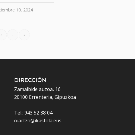
ciembre 10, 2024
3
›
»
DIRECCIÓN
Zamalbide auzoa, 16
20100 Errenteria, Gipuzkoa
Tel.: 943 52 38 04
oiartzo@ikastola.eus