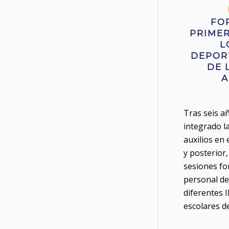
FO
PRIMER
L
DEPOR
DE 
A
Tras seis a
integrado l
auxilios en 
y posterior
sesiones fo
personal de 
diferentes I
escolares d