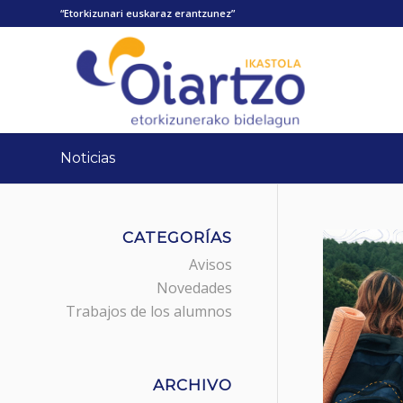
“Etorkizunari euskaraz erantzunez”
Noticias
CATEGORÍAS
Avisos
Novedades
Trabajos de los alumnos
ARCHIVO