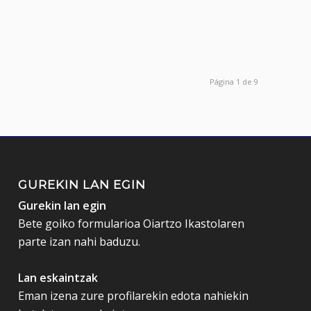
Página 1 de 9
GUREKIN LAN EGIN
Gurekin lan egin
Bete goiko formularioa Oiartzo Ikastolaren
parte izan nahi baduzu.
Lan eskaintzak
Eman izena zure profilarekin edota nahiekin