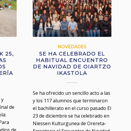
NOVEDADES
K 25,
SE HA CELEBRADO EL
AS
HABITUAL ENCUENTRO
OS
DE NAVIDAD DE OIARTZO
ERÍA
IKASTOLA
Se ha ofrecido un sencillo acto a las
 y
y los 117 alumnos que terminaron
inal de
el bachillerato en el curso pasado El
la:
23 de diciembre se ha celebrado en
 Para
Niessen Kulturgunea de Orereta-
udios de
Errenteria el Encuentro de Navidad