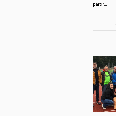
partir…
F