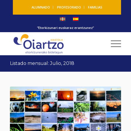
ALUMNADO
PROFESORADO
FAMILIAS
“Etorkizunari euskaraz erantzunez”
Listado mensual: Julio, 2018