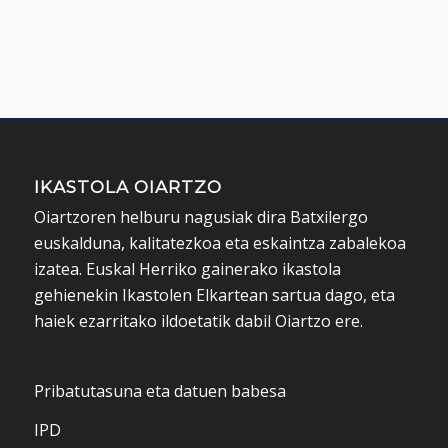
IKASTOLA OIARTZO
Oiartzoren helburu nagusiak dira Batxilergo
euskalduna, kalitatezkoa eta eskaintza zabalekoa
izatea. Euskal Herriko gainerako ikastola
gehienekin Ikastolen Elkartean sartua dago, eta
haiek ezarritako ildoetatik dabil Oiartzo ere.
Pribatutasuna eta datuen babesa
IPD