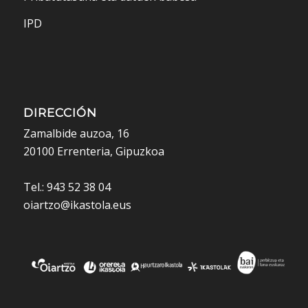
IPD
DIRECCIÓN
Zamalbide auzoa, 16
20100 Errenteria, Gipuzkoa
Tel.: 943 52 38 04
oiartzo@ikastola.eus