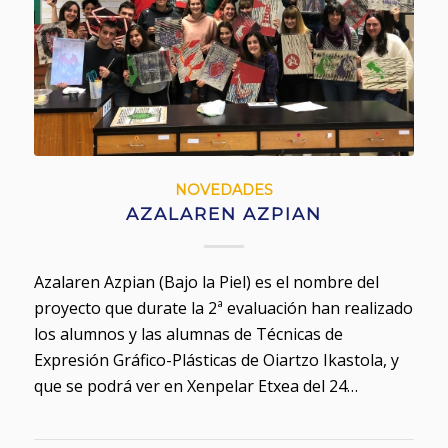
NOVEDADES
AZALAREN AZPIAN
Azalaren Azpian (Bajo la Piel) es el nombre del
proyecto que durate la 2ª evaluación han realizado
los alumnos y las alumnas de Técnicas de
Expresión Gráfico-Plásticas de Oiartzo Ikastola, y
que se podrá ver en Xenpelar Etxea del 24…