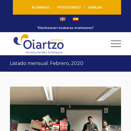
ALUMNADO
PROFESORADO
FAMILIAS
“Etorkizunari euskaraz erantzunez”
Listado mensual: Febrero, 2020