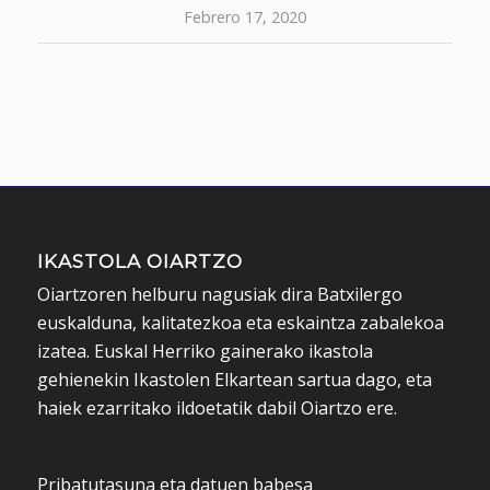
Febrero 17, 2020
IKASTOLA OIARTZO
Oiartzoren helburu nagusiak dira Batxilergo
euskalduna, kalitatezkoa eta eskaintza zabalekoa
izatea. Euskal Herriko gainerako ikastola
gehienekin Ikastolen Elkartean sartua dago, eta
haiek ezarritako ildoetatik dabil Oiartzo ere.
Pribatutasuna eta datuen babesa