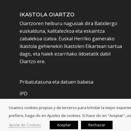
IKASTOLA OIARTZO
Oiartzoren helburu nagusiak dira Batxilergo
euskalduna, kalitatezkoa eta eskaintza
zabalekoa izatea. Euskal Herriko gainerako
ikastola gehienekin Ikastolen Elkartean sartua
dago, eta haiek ezarritako ildoetatik dabil
Oiartzo ere.
Pribatutasuna eta datuen babesa
IPD
Usamos cookies propias y de terceros para brindar la mejor experienci
prefiere, haga clic en Ajustes de cookies. Si hace clic en "Aceptar"
Ajuste de Cookies
Aceptar
Rechazar
© Copyright - Oiartzo Ikastola