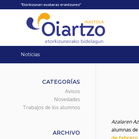
“Etorkizunari euskaraz erantzunez”
Noticias
CATEGORÍAS
Avisos
Novedades
Trabajos de los alumnos
Azalaren Az
alumnas de 
ARCHIVO
de febrero
.