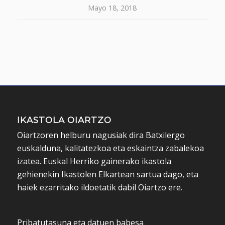
Mayo 18, 2018
IKASTOLA OIARTZO
Oiartzoren helburu nagusiak dira Batxilergo
euskalduna, kalitatezkoa eta eskaintza zabalekoa
izatea. Euskal Herriko gainerako ikastola
gehienekin Ikastolen Elkartean sartua dago, eta
haiek ezarritako ildoetatik dabil Oiartzo ere.
Pribatutasuna eta datuen babesa