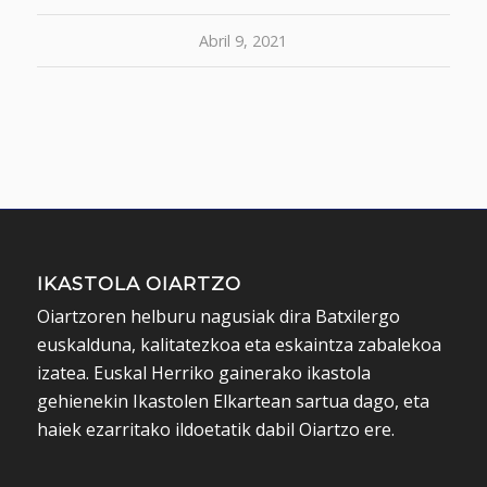
Abril 9, 2021
IKASTOLA OIARTZO
Oiartzoren helburu nagusiak dira Batxilergo
euskalduna, kalitatezkoa eta eskaintza zabalekoa
izatea. Euskal Herriko gainerako ikastola
gehienekin Ikastolen Elkartean sartua dago, eta
haiek ezarritako ildoetatik dabil Oiartzo ere.