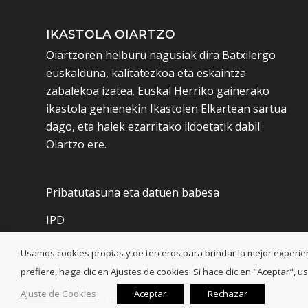
IKASTOLA OIARTZO
Oiartzoren helburu nagusiak dira Batxilergo
euskalduna, kalitatezkoa eta eskaintza
zabalekoa izatea. Euskal Herriko gainerako
ikastola gehienekin Ikastolen Elkartean sartua
dago, eta haiek ezarritako ildoetatik dabil
Oiartzo ere.
Pribatutasuna eta datuen babesa
IPD
Usamos cookies propias y de terceros para brindar la mejor experienci
prefiere, haga clic en Ajustes de cookies. Si hace clic en "Aceptar"
Ajuste de Cookies
Aceptar
Rechazar
© Copyright - Oiartzo Ikastola