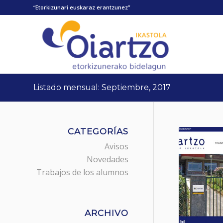
“Etorkizunari euskaraz erantzunez”
Listado mensual: Septiembre, 2017
CATEGORÍAS
Avisos
Novedades
Trabajos de los alumnos
ARCHIVO