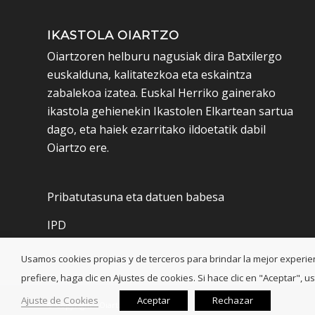
IKASTOLA OIARTZO
Oiartzoren helburu nagusiak dira Batxilergo
euskalduna, kalitatezkoa eta eskaintza
zabalekoa izatea. Euskal Herriko gainerako
ikastola gehienekin Ikastolen Elkartean sartua
dago, eta haiek ezarritako ildoetatik dabil
Oiartzo ere.
Pribatutasuna eta datuen babesa
IPD
Usamos cookies propias y de terceros para brindar la mejor experienci
prefiere, haga clic en Ajustes de cookies. Si hace clic en "Aceptar"
Ajuste de Cookies
Aceptar
Rechazar
© Copyright - Oiartzo Ikastola