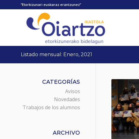
“Etorkizunari euskaraz erantzunez”
Listado mensual: Enero, 2021
CATEGORÍAS
Avisos
Novedades
Trabajos de los alumnos
ARCHIVO