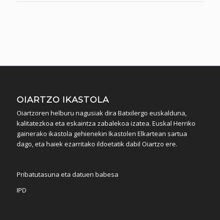
OIARTZO IKASTOLA
Oiartzoren helburu nagusiak dira Batxilergo euskalduna,
kalitatezkoa eta eskaintza zabalekoa izatea. Euskal Herriko
gainerako ikastola gehienekin Ikastolen Elkartean sartua
dago, eta haiek ezarritako ildoetatik dabil Oiartzo ere.
Pribatutasuna eta datuen babesa
IPD