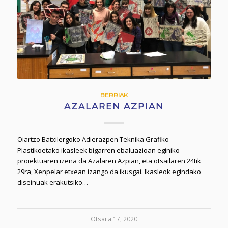
BERRIAK
AZALAREN AZPIAN
Oiartzo Batxilergoko Adierazpen Teknika Grafiko
Plastikoetako ikasleek bigarren ebaluazioan eginiko
proiektuaren izena da Azalaren Azpian, eta otsailaren 24tik
29ra, Xenpelar etxean izango da ikusgai. Ikasleok egindako
diseinuak erakutsiko…
Otsaila 17, 2020