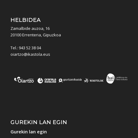
HELBIDEA
Zamalbide auzoa, 16
20100 Errenteria, Gipuzkoa
Tel.: 943 52 38 04
oiartzo@ikastola.eus
GUREKIN LAN EGIN
Gurekin lan egin