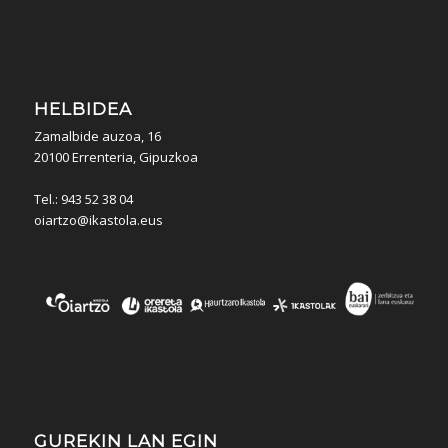
HELBIDEA
Zamalbide auzoa, 16
20100 Errenteria, Gipuzkoa
Tel.: 943 52 38 04
oiartzo@ikastola.eus
GUREKIN LAN EGIN