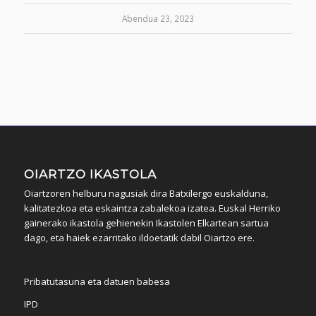
Abendua 23, 2023
OIARTZO IKASTOLA
Oiartzoren helburu nagusiak dira Batxilergo euskalduna,
kalitatezkoa eta eskaintza zabalekoa izatea. Euskal Herriko
gainerako ikastola gehienekin Ikastolen Elkartean sartua
dago, eta haiek ezarritako ildoetatik dabil Oiartzo ere.
Pribatutasuna eta datuen babesa
IPD