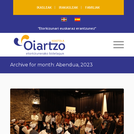
IKASLEAK
IRAKASLEAK
FAMILIAK
“Etorkizunari euskaraz erantzunez”
Archive for month: Abendua, 2023