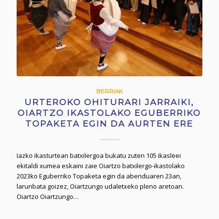
BERRIAK
URTEROKO OHITURARI JARRAIKI,
OIARTZO IKASTOLAKO EGUBERRIKO
TOPAKETA EGIN DA AURTEN ERE
Iazko ikasturtean batxilergoa bukatu zuten 105 ikasleei
ekitaldi xumea eskaini zaie Oiartzo batxilergo-ikastolako
2023ko Eguberriko Topaketa egin da abenduaren 23an,
larunbata goizez, Oiartzungo udaletxeko pleno aretoan.
Oiartzo Oiartzungo…