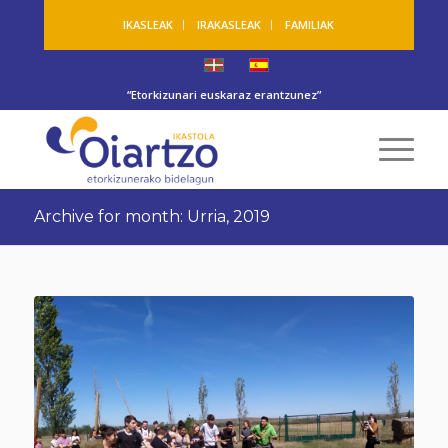
IKASLEAK
IRAKASLEAK
FAMILIAK
“Etorkizunari euskaraz erantzunez”
Archive for month: Urria, 2019