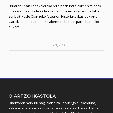
Urriaren 1ean Tabakalerako Arte-hezkuntza ekimen taldeak
proposatutako tailerra lantzen aritu ziren bigarren mailako
zenbait ikasle Oiartzoko Artearen Historiako ikasleak Arte
Garaikidean oinarritutako abentura batean parte hartzeko
aukera…
Urria 3, 2019
OIARTZO IKASTOLA
Oiartzoren helburu nagusiak dira Batxilergo euskalduna,
kalitatezkoa eta eskaintza zabalekoa izatea. Euskal Herriko