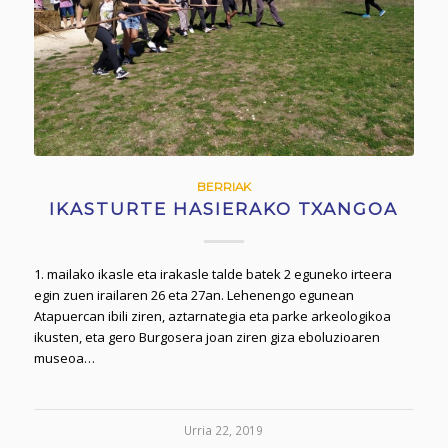
BERRIAK
IKASTURTE HASIERAKO TXANGOA
1. mailako ikasle eta irakasle talde batek 2 eguneko irteera
egin zuen irailaren 26 eta 27an. Lehenengo egunean
Atapuercan ibili ziren, aztarnategia eta parke arkeologikoa
ikusten, eta gero Burgosera joan ziren giza eboluzioaren
museoa…
Urria 22, 2019