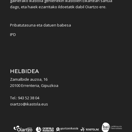
gainerako ikastola gehienekin Ikastolen Elkartean sartua
dago, eta haiek ezarritako ildoetatik dabil Oiartzo ere.
Pribatutasuna eta datuen babesa
IPD
HELBIDEA
Zamalbide auzoa, 16
20100 Errenteria, Gipuzkoa
Tel.: 943 52 38 04
oiartzo@ikastola.eus