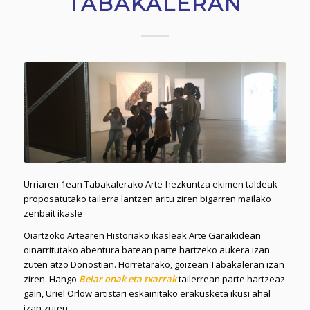
TABAKALERAN
Urriaren 1ean Tabakalerako Arte-hezkuntza ekimen taldeak
proposatutako tailerra lantzen aritu ziren bigarren mailako
zenbait ikasle
Oiartzoko Artearen Historiako ikasleak Arte Garaikidean
oinarritutako abentura batean parte hartzeko aukera izan
zuten atzo Donostian. Horretarako, goizean Tabakaleran izan
ziren. Hango
Belar onak eta txarrak
tailerrean parte hartzeaz
gain, Uriel Orlow artistari eskainitako erakusketa ikusi ahal
izan zuten.