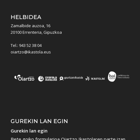
HELBIDEA
Zamalbide auzoa, 16
20100 Errenteria, Gipuzkoa
Tel.: 943 52 38 04
oiartzo@ikastola.eus
GUREKIN LAN EGIN
Gurekin lan egin
Bete goiko formularioa Oiartzo Ikastolaren parte izan