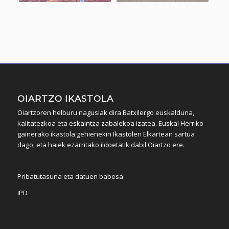
OIARTZO IKASTOLA
Oiartzoren helburu nagusiak dira Batxilergo euskalduna,
kalitatezkoa eta eskaintza zabalekoa izatea. Euskal Herriko
gainerako ikastola gehienekin Ikastolen Elkartean sartua
dago, eta haiek ezarritako ildoetatik dabil Oiartzo ere.
Pribatutasuna eta datuen babesa
IPD