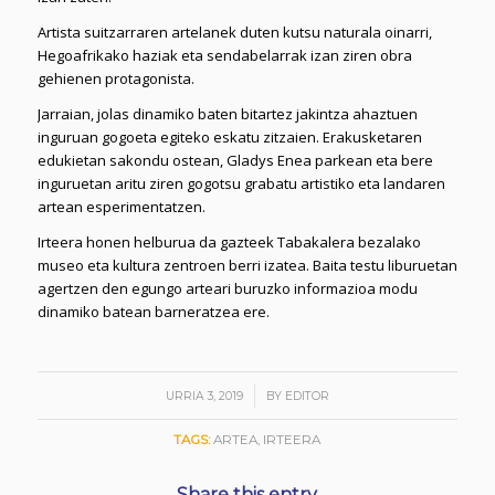
Artista suitzarraren artelanek duten kutsu naturala oinarri,
Hegoafrikako haziak eta sendabelarrak izan ziren obra
gehienen protagonista.
Jarraian, jolas dinamiko baten bitartez jakintza ahaztuen
inguruan gogoeta egiteko eskatu zitzaien. Erakusketaren
edukietan sakondu ostean, Gladys Enea parkean eta bere
inguruetan aritu ziren gogotsu grabatu artistiko eta landaren
artean esperimentatzen.
Irteera honen helburua da gazteek Tabakalera bezalako
museo eta kultura zentroen berri izatea. Baita testu liburuetan
agertzen den egungo arteari buruzko informazioa modu
dinamiko batean barneratzea ere.
/
URRIA 3, 2019
BY
EDITOR
TAGS:
ARTEA
,
IRTEERA
Share this entry