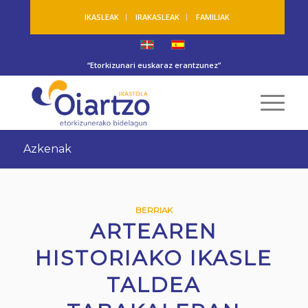
IKASLEAK
IRAKASLEAK
FAMILIAK
“Etorkizunari euskaraz erantzunez”
Azkenak
BERRIAK
ARTEAREN
HISTORIAKO IKASLE
TALDEA