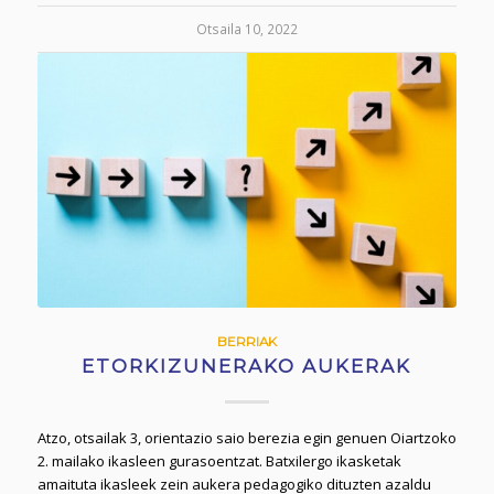
Otsaila 10, 2022
BERRIAK
ETORKIZUNERAKO AUKERAK
Atzo, otsailak 3, orientazio saio berezia egin genuen Oiartzoko
2. mailako ikasleen gurasoentzat. Batxilergo ikasketak
amaituta ikasleek zein aukera pedagogiko dituzten azaldu