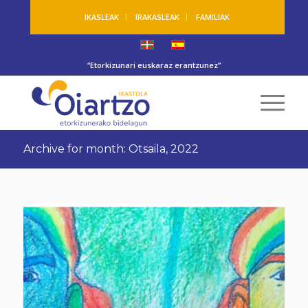
IKASLEAK
IRAKASLEAK
FAMILIAK
“Etorkizunari euskaraz erantzunez”
Archive for month: Otsaila, 2022