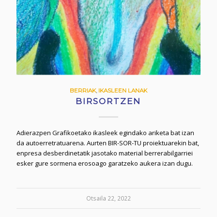
BERRIAK
,
IKASLEEN LANAK
BIRSORTZEN
Adierazpen Grafikoetako ikasleek egindako ariketa bat izan
da autoerretratuarena. Aurten BIR-SOR-TU proiektuarekin bat,
enpresa desberdinetatik jasotako material berrerabilgarriei
esker gure sormena erosoago garatzeko aukera izan dugu.
Otsaila 22, 2022