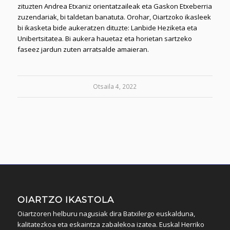
zituzten Andrea Etxaniz orientatzaileak eta Gaskon Etxeberria
zuzendariak, bi taldetan banatuta. Orohar, Oiartzoko ikasleek
bi ikasketa bide aukeratzen dituzte: Lanbide Heziketa eta
Unibertsitatea. Bi aukera hauetaz eta horietan sartzeko
faseez jardun zuten arratsalde amaieran.
Otsaila 4, 2022
OIARTZO IKASTOLA
Oiartzoren helburu nagusiak dira Batxilergo euskalduna,
kalitatezkoa eta eskaintza zabalekoa izatea. Euskal Herriko