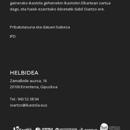
gainerako ikastola gehienekin Ikastolen Elkartean sartua
dago, eta haiek ezarritako ildoetatik dabil Oiartzo ere.
Pribatutasuna eta datuen babesa
IPD
HELBIDEA
Zamalbide auzoa, 16
20100 Errenteria, Gipuzkoa
Tel.: 943 52 38 04
oiartzo@ikastola.eus