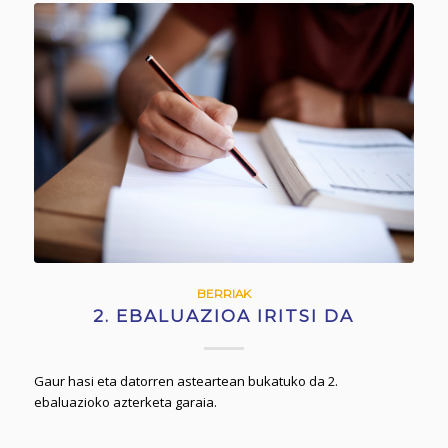
BERRIAK
2. EBALUAZIOA IRITSI DA
Gaur hasi eta datorren asteartean bukatuko da 2.
ebaluazioko azterketa garaia.