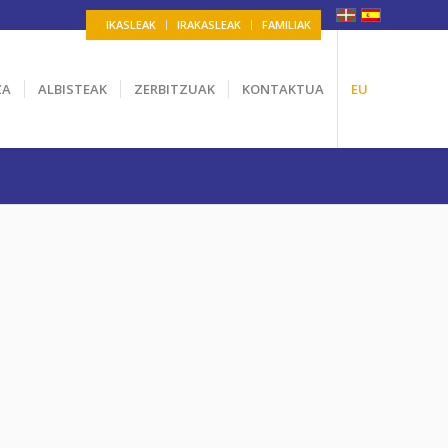
IKASLEAK
IRAKASLEAK
FAMILIAK
ZA
ALBISTEAK
ZERBITZUAK
KONTAKTUA
EU