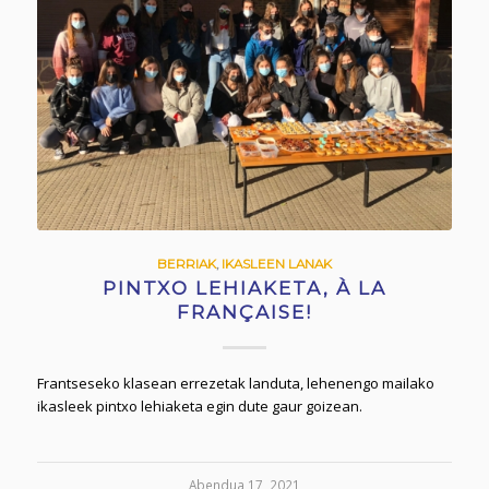
BERRIAK
,
IKASLEEN LANAK
PINTXO LEHIAKETA, À LA
FRANÇAISE!
Frantseseko klasean errezetak landuta, lehenengo mailako
ikasleek pintxo lehiaketa egin dute gaur goizean.
Abendua 17, 2021