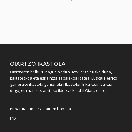
OIARTZO IKASTOLA
Oiartzoren helburu nagusiak dira Batxilergo euskalduna,
kalitatezkoa eta eskaintza zabalekoa izatea. Euskal Herriko
gainerako ikastola gehienekin Ikastolen Elkartean sartua
dago, eta haiek ezarritako ildoetatik dabil Oiartzo ere.
Pribatutasuna eta datuen babesa
IPD