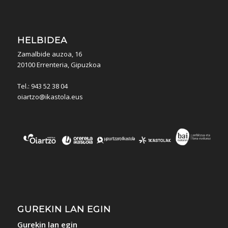
HELBIDEA
Zamalbide auzoa, 16
20100 Errenteria, Gipuzkoa
Tel.: 943 52 38 04
oiartzo@ikastola.eus
GUREKIN LAN EGIN
Gurekin lan egin