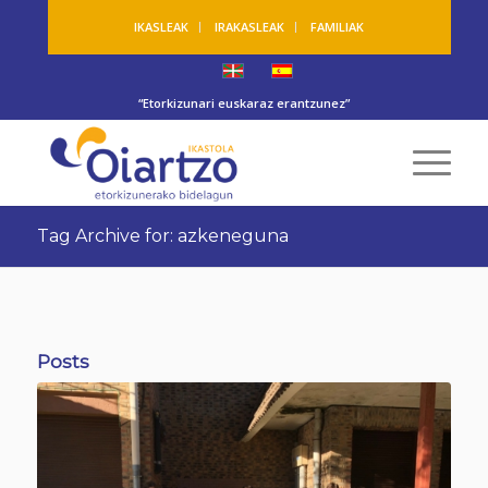
IKASLEAK
IRAKASLEAK
FAMILIAK
“Etorkizunari euskaraz erantzunez”
Tag Archive for: azkeneguna
Posts