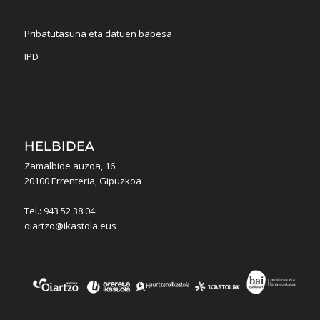
Pribatutasuna eta datuen babesa
IPD
HELBIDEA
Zamalbide auzoa, 16
20100 Errenteria, Gipuzkoa
Tel.: 943 52 38 04
oiartzo@ikastola.eus