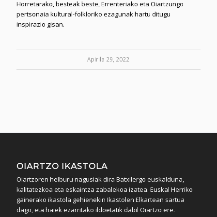
Horretarako, besteak beste, Errenteriako eta Oiartzungo
pertsonaia kultural-folkloriko ezagunak hartu ditugu
inspirazio gisan.
Apirila 29, 2022
OIARTZO IKASTOLA
Oiartzoren helburu nagusiak dira Batxilergo euskalduna,
kalitatezkoa eta eskaintza zabalekoa izatea. Euskal Herriko
gainerako ikastola gehienekin Ikastolen Elkartean sartua
dago, eta haiek ezarritako ildoetatik dabil Oiartzo ere.