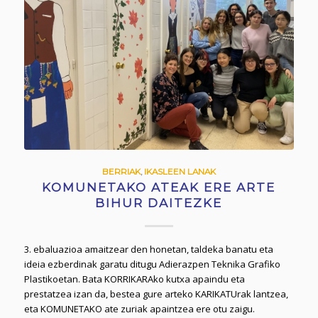
BERRIAK
,
IKASLEEN LANAK
KOMUNETAKO ATEAK ERE ARTE
BIHUR DAITEZKE
3. ebaluazioa amaitzear den honetan, taldeka banatu eta
ideia ezberdinak garatu ditugu Adierazpen Teknika Grafiko
Plastikoetan. Bata KORRIKARAko kutxa apaindu eta
prestatzea izan da, bestea gure arteko KARIKATUrak lantzea,
eta KOMUNETAKO ate zuriak apaintzea ere otu zaigu.