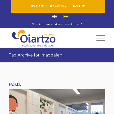
IKASLEAK
IRAKASLEAK
FAMILIAK
“Etorkizunari euskaraz erantzunez”
Tag Archive for: maddalen
Posts