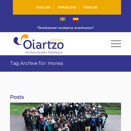
IKASLEAK
IRAKASLEAK
FAMILIAK
“Etorkizunari euskaraz erantzunez”
Tag Archive for: morea
Posts