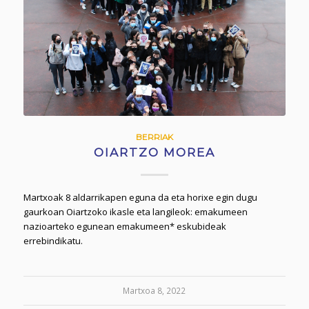
BERRIAK
OIARTZO MOREA
Martxoak 8 aldarrikapen eguna da eta horixe egin dugu
gaurkoan Oiartzoko ikasle eta langileok: emakumeen
nazioarteko egunean emakumeen* eskubideak
errebindikatu.
Martxoa 8, 2022