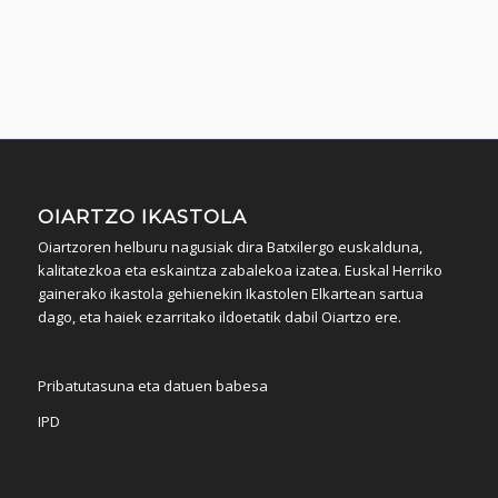
OIARTZO IKASTOLA
Oiartzoren helburu nagusiak dira Batxilergo euskalduna,
kalitatezkoa eta eskaintza zabalekoa izatea. Euskal Herriko
gainerako ikastola gehienekin Ikastolen Elkartean sartua
dago, eta haiek ezarritako ildoetatik dabil Oiartzo ere.
Pribatutasuna eta datuen babesa
IPD