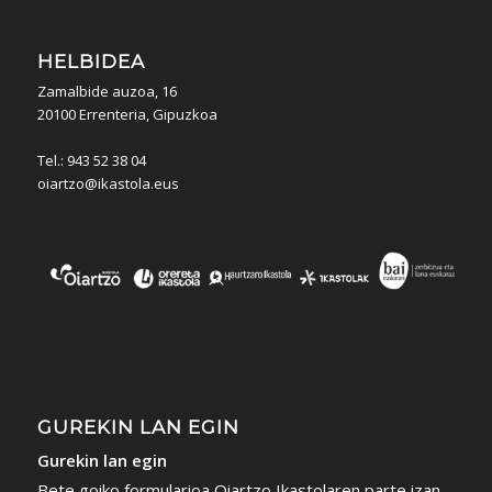
HELBIDEA
Zamalbide auzoa, 16
20100 Errenteria, Gipuzkoa
Tel.: 943 52 38 04
oiartzo@ikastola.eus
GUREKIN LAN EGIN
Gurekin lan egin
Bete goiko formularioa Oiartzo Ikastolaren parte izan