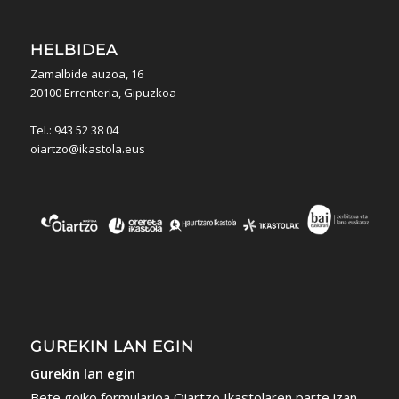
HELBIDEA
Zamalbide auzoa, 16
20100 Errenteria, Gipuzkoa
Tel.: 943 52 38 04
oiartzo@ikastola.eus
GUREKIN LAN EGIN
Gurekin lan egin
Bete goiko formularioa Oiartzo Ikastolaren parte izan