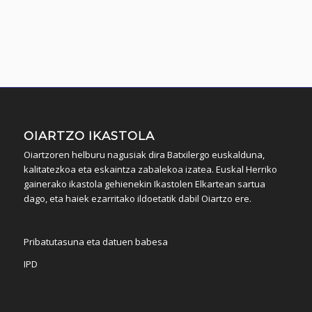
OIARTZO IKASTOLA
Oiartzoren helburu nagusiak dira Batxilergo euskalduna,
kalitatezkoa eta eskaintza zabalekoa izatea. Euskal Herriko
gainerako ikastola gehienekin Ikastolen Elkartean sartua
dago, eta haiek ezarritako ildoetatik dabil Oiartzo ere.
Pribatutasuna eta datuen babesa
IPD