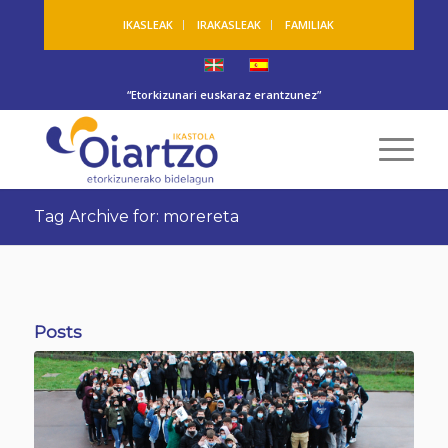
IKASLEAK
IRAKASLEAK
FAMILIAK
“Etorkizunari euskaraz erantzunez”
Tag Archive for: morereta
Posts