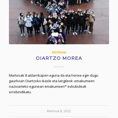
BERRIAK
OIARTZO MOREA
Martxoak 8 aldarrikapen eguna da eta horixe egin dugu
gaurkoan Oiartzoko ikasle eta langileok: emakumeen
nazioarteko egunean emakumeen* eskubideak
errebindikatu.
Martxoa 8, 2022