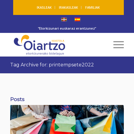
IKASLEAK
IRAKASLEAK
FAMILIAK
“Etorkizunari euskaraz erantzunez”
Tag Archive for: printempsete2022
Posts