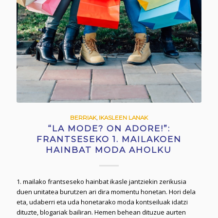
BERRIAK
,
IKASLEEN LANAK
“LA MODE? ON ADORE!”:
FRANTSESEKO 1. MAILAKOEN
HAINBAT MODA AHOLKU
1. mailako frantseseko hainbat ikasle jantziekin zerikusia
duen unitatea burutzen ari dira momentu honetan. Hori dela
eta, udaberri eta uda honetarako moda kontseiluak idatzi
dituzte, blogariak bailiran. Hemen behean dituzue aurten