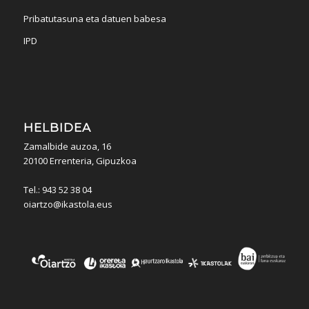
Pribatutasuna eta datuen babesa
IPD
HELBIDEA
Zamalbide auzoa, 16
20100 Errenteria, Gipuzkoa
Tel.: 943 52 38 04
oiartzo@ikastola.eus