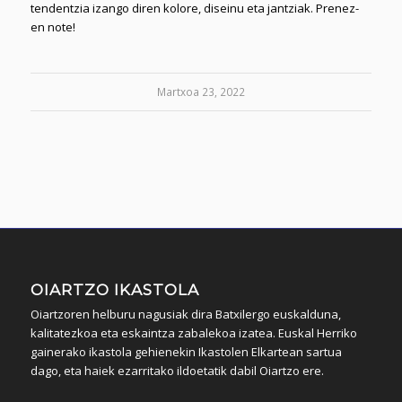
tendentzia izango diren kolore, diseinu eta jantziak. Prenez-
en note!
Martxoa 23, 2022
OIARTZO IKASTOLA
Oiartzoren helburu nagusiak dira Batxilergo euskalduna,
kalitatezkoa eta eskaintza zabalekoa izatea. Euskal Herriko
gainerako ikastola gehienekin Ikastolen Elkartean sartua
dago, eta haiek ezarritako ildoetatik dabil Oiartzo ere.