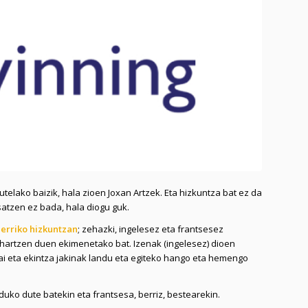
utelako baizik, hala zioen Joxan Artzek. Eta hizkuntza bat ez da
asatzen ez bada, hala diogu guk.
zerriko hizkuntzan
; zehazki, ingelesez eta frantsesez
artzen duen ekimenetako bat. Izenak (ingelesez) dioen
i eta ekintza jakinak landu eta egiteko hango eta hemengo
nduko dute batekin eta frantsesa, berriz, bestearekin.