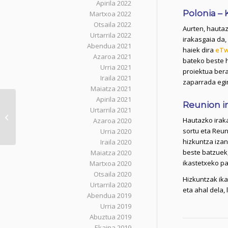
Apirila 2022
Polonia – 
Martxoa 2022
Otsaila 2022
Aurten, hautaz
Urtarrila 2022
irakasgaia da,
Abendua 2021
haiek dira
eTw
Azaroa 2021
bateko beste h
Urria 2021
proiektua bera
Iraila 2021
zaparrada egin
Maiatza 2021
Apirila 2021
Lortu aisialdiko
Reunion i
Urtarrila 2021
hezitzaile titulu
Hautazko irak
Azaroa 2020
homologatua
sortu eta Reun
Urria 2020
Ikastolaren eskutik!
hizkuntza izan
Iraila 2020
beste batzuek,
Maiatza 2020
ikastetxeko pa
Martxoa 2020
Otsaila 2020
Hizkuntzak ika
Urtarrila 2020
eta ahal dela, 
Abendua 2019
Urria 2019
Abuztua 2019
Ekaina 2019