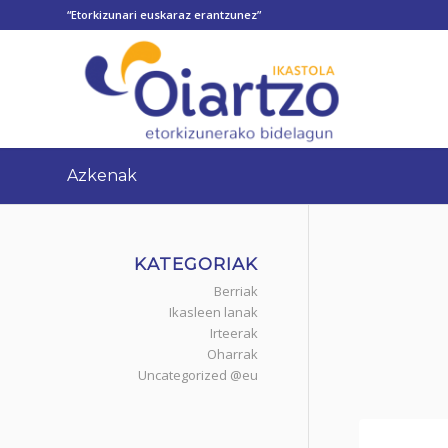
“Etorkizunari euskaraz erantzunez”
Azkenak
KATEGORIAK
Berriak
Ikasleen lanak
Irteerak
Oharrak
Uncategorized @eu