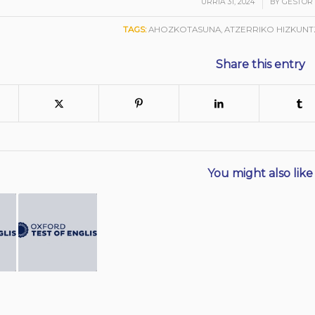
/
URRIA 31, 2024
BY
GESTOR 
TAGS:
AHOZKOTASUNA
,
ATZERRIKO HIZKUNT
Share this entry
You might also like