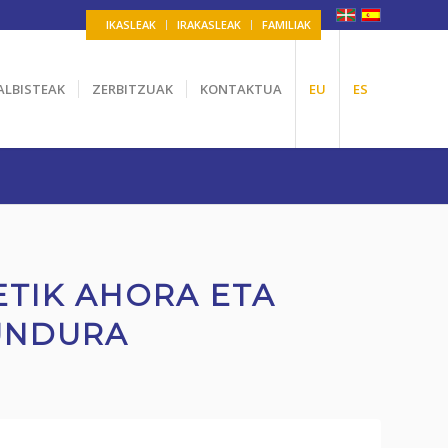
IKASLEAK
IRAKASLEAK
FAMILIAK
ALBISTEAK
ZERBITZUAK
KONTAKTUA
EU
ES
ETIK AHORA ETA
UNDURA