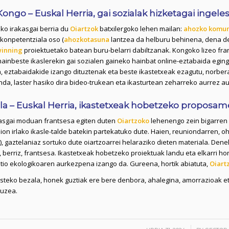
Kongo – Euskal Herria, gai sozialak hizketagai ingele
ko irakasgai berria du
Oiartzok
batxilergoko lehen mailan:
ahozko komuni
 konpetentziala oso (
ahozkotasuna
lantzea da helburu behinena, dena del
inning
proiektuetako batean buru-belarri dabiltzanak. Kongoko lizeo fran
ainbeste ikaslerekin gai sozialen gaineko hainbat online-eztabaida eging
, eztabaidakide izango dituztenak eta beste ikastetxeak ezagutu, norber
da, laster hasiko dira bideo-trukean eta ikasturtean zeharreko aurrez au
rla – Euskal Herria, ikastetxeak hobetzeko proposam
asgai moduan frantsesa egiten duten
Oiartzoko
lehenengo zein bigarren 
ion irlako ikasle-talde batekin partekatuko dute. Haien, reuniondarren, 
), gaztelaniaz sortuko dute oiartzoarrei helaraziko dieten materiala. Den
 berriz, frantsesa. Ikastetxeak hobetzeko proiektuak landu eta elkarri 
tio ekologikoaren aurkezpena izango da. Gureena, hortik abiatuta,
Oiart
steko bezala, honek guztiak ere bere denbora, ahalegina, amorrazioak eta
luzea.