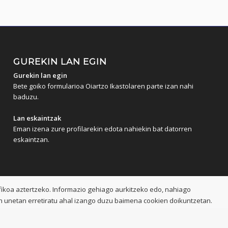
GUREKIN LAN EGIN
Gurekin lan egin
Bete goiko formularioa Oiartzo Ikastolaren parte izan nahi
baduzu.
Lan eskaintzak
Eman izena zure profilarekin edota nahiekin bat datorren
eskaintzan.
ikoa aztertzeko. Informazio gehiago aurkitzeko edo, nahiago
n unetan erretiratu ahal izango duzu baimena cookien doikuntzetan.