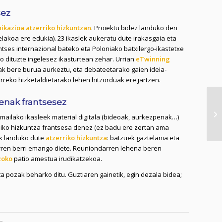
sez
kazioa atzerriko hizkuntzan
. Proiektu bidez landuko den
akoa ere edukia). 23 ikaslek aukeratu dute irakasgaia eta
tses internazional bateko eta Poloniako batxilergo-ikastetxe
o dituzte ingelesez ikasturtean zehar. Urrian
eTwinning
ak bere burua aurkeztu, eta debateetarako gaien ideia-
rreko hizketaldietarako lehen hitzorduak ere jartzen.
enak frantsesez
mailako ikasleek material digitala (bideoak, aurkezpenak…)
ohiko hizkuntza frantsesa denez (ez badu ere zertan ama
ek landuko dute
atzerriko hizkuntza
: batzuek gaztelania eta
horren berri emango diete. Reuniondarren lehena beren
zoko
patio amestua irudikatzekoa.
 pozak beharko ditu. Guztiaren gainetik, egin dezala bidea;