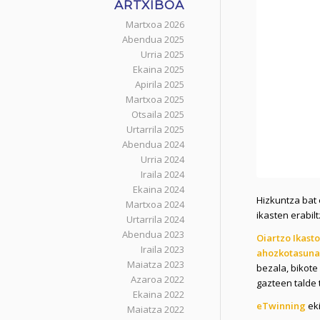
ARTXIBOA
Martxoa 2026
Abendua 2025
Urria 2025
Ekaina 2025
Apirila 2025
Martxoa 2025
Otsaila 2025
Urtarrila 2025
Abendua 2024
Urria 2024
Iraila 2024
Ekaina 2024
Hizkuntza bat 
Martxoa 2024
ikasten erabil
Urtarrila 2024
Abendua 2023
Oiartzo Ikast
Iraila 2023
ahozkotasuna
Maiatza 2023
bezala, bikote
Azaroa 2022
gazteen talde t
Ekaina 2022
eTwinning
eki
Maiatza 2022