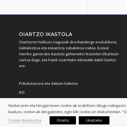
OIARTZO IKASTOLA
Oiartzoren helburu nagusiak dira Batxilergo euskalduna,
kalitatezkoa eta eskaintza zabalekoa izatea. Euskal
Herriko gainerako ikastola gehienekin Ikastolen Elkartean
sartua dago, eta haiek ezarritako ildoetatik dabil Oiartzo
ere.
Pribatutasuna eta datuen babesa
IPD
Norberaren eta hirugarrenen cookie-ak erabiltzen ditugu nabigazio
baduzu, cookie-ak desgaitzeko, egin klik cookie-en doikuntzetan. "
Cookie doinkuntza
Onartu
Ukatzeko
© Copyright - Oiartzo Ikastola