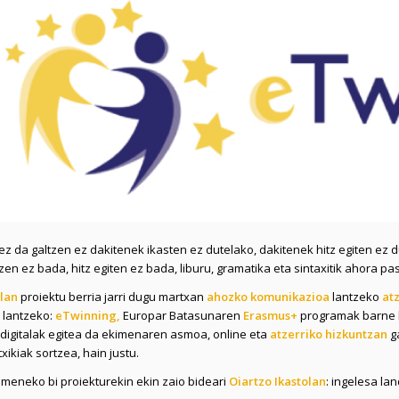
ez da galtzen ez dakitenek ikasten ez dutelako, dakitenek hitz egiten ez d
tzen ez bada, hitz egiten ez bada, liburu, gramatika eta sintaxitik ahora p
olan
proiektu berria jarri dugu martxan
ahozko komunikazioa
lantzeko
at
lantzeko:
eTwinning,
Europar Batasunaren
Erasmus+
programak barne h
 digitalak egitea da ekimenaren asmoa, online eta
atzerriko hizkuntzan
ga
xikiak sortzea, hain justu.
meneko bi proiekturekin ekin zaio bideari
Oiartzo Ikastolan
: ingelesa la