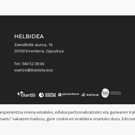
HELBIDEA
Zamalbide auzoa, 16
20100 Errenteria, Gipuzkoa
Tel.: 943 52 38 04
oiartzo@ikastola.eus
-esperientzia onena emateko, edukia pertsonalizatzeko eta gunearen traf
Onartu" sakatzen baduzu, gure cookie-en erabilera onartuko duzu. Edozei