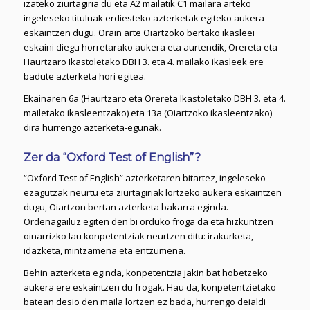
izateko ziurtagiria du eta A2 mailatik C1 mailara arteko
ingeleseko tituluak erdiesteko azterketak egiteko aukera
eskaintzen dugu. Orain arte Oiartzoko bertako ikasleei
eskaini diegu horretarako aukera eta aurtendik, Orereta eta
Haurtzaro Ikastoletako DBH 3. eta 4. mailako ikasleek ere
badute azterketa hori egitea.
Ekainaren 6a (Haurtzaro eta Orereta Ikastoletako DBH 3. eta 4.
mailetako ikasleentzako) eta 13a (Oiartzoko ikasleentzako)
dira hurrengo azterketa-egunak.
Zer da “Oxford Test of English”?
“Oxford Test of English” azterketaren bitartez, ingeleseko
ezagutzak neurtu eta ziurtagiriak lortzeko aukera eskaintzen
dugu, Oiartzon bertan azterketa bakarra eginda.
Ordenagailuz egiten den bi orduko froga da eta hizkuntzen
oinarrizko lau konpetentziak neurtzen ditu: irakurketa,
idazketa, mintzamena eta entzumena.
Behin azterketa eginda, konpetentzia jakin bat hobetzeko
aukera ere eskaintzen du frogak. Hau da, konpetentzietako
batean desio den maila lortzen ez bada, hurrengo deialdi