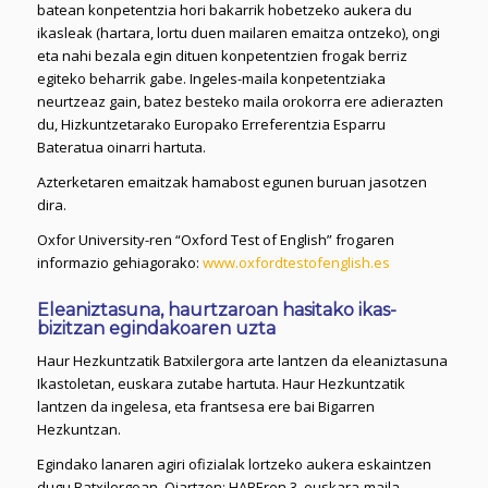
batean konpetentzia hori bakarrik hobetzeko aukera du
ikasleak (hartara, lortu duen mailaren emaitza ontzeko), ongi
eta nahi bezala egin dituen konpetentzien frogak berriz
egiteko beharrik gabe. Ingeles-maila konpetentziaka
neurtzeaz gain, batez besteko maila orokorra ere adierazten
du, Hizkuntzetarako Europako Erreferentzia Esparru
Bateratua oinarri hartuta.
Azterketaren emaitzak hamabost egunen buruan jasotzen
dira.
Oxfor University-ren “Oxford Test of English” frogaren
informazio gehiagorako:
www.oxfordtestofenglish.es
Eleaniztasuna, haurtzaroan hasitako ikas-
bizitzan egindakoaren uzta
Haur Hezkuntzatik Batxilergora arte lantzen da eleaniztasuna
Ikastoletan, euskara zutabe hartuta. Haur Hezkuntzatik
lantzen da ingelesa, eta frantsesa ere bai Bigarren
Hezkuntzan.
Egindako lanaren agiri ofizialak lortzeko aukera eskaintzen
dugu Batxilergoan, Oiartzon: HABEren 3. euskara-maila