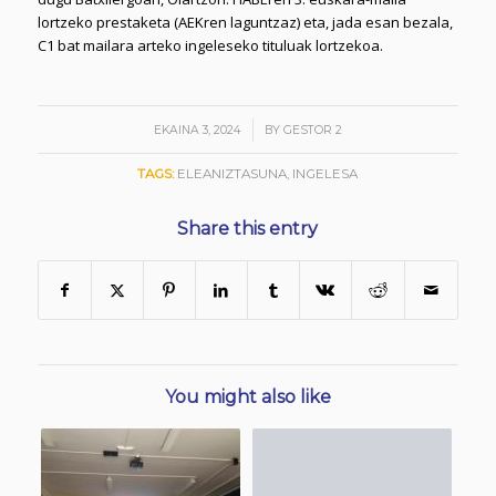
lortzeko prestaketa (AEKren laguntzaz) eta, jada esan bezala,
C1 bat mailara arteko ingeleseko tituluak lortzekoa.
/
EKAINA 3, 2024
BY
GESTOR 2
TAGS:
ELEANIZTASUNA
,
INGELESA
Share this entry
You might also like