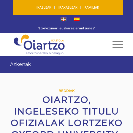
IKASLEAK
IRAKASLEAK
FAMILIAK
“Etorkizunari euskaraz erantzunez”
Azkenak
BERRIAK
OIARTZO,
INGELESEKO TITULU
OFIZIALAK LORTZEKO