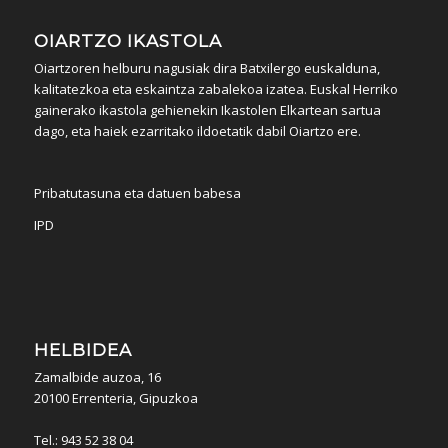
OIARTZO IKASTOLA
Oiartzoren helburu nagusiak dira Batxilergo euskalduna,
kalitatezkoa eta eskaintza zabalekoa izatea. Euskal Herriko
gainerako ikastola gehienekin Ikastolen Elkartean sartua
dago, eta haiek ezarritako ildoetatik dabil Oiartzo ere.
Pribatutasuna eta datuen babesa
IPD
HELBIDEA
Zamalbide auzoa, 16
20100 Errenteria, Gipuzkoa
Tel.: 943 52 38 04