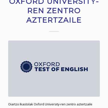
OXFORD UNIVERSITY-
REN ZENTRO
AZTERTZAILE
Oiartzo Ikastolak Oxford University-ren zentro aztertzaile