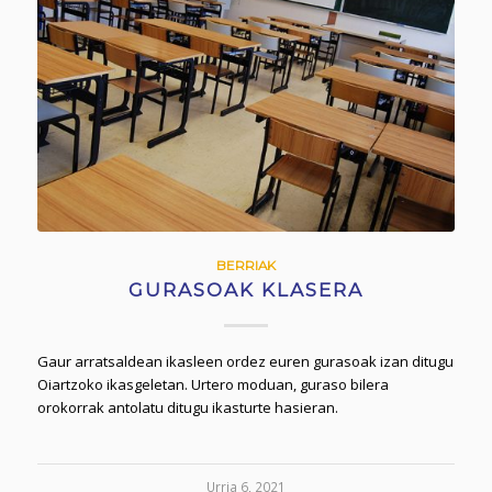
BERRIAK
GURASOAK KLASERA
Gaur arratsaldean ikasleen ordez euren gurasoak izan ditugu
Oiartzoko ikasgeletan. Urtero moduan, guraso bilera
orokorrak antolatu ditugu ikasturte hasieran.
Urria 6, 2021