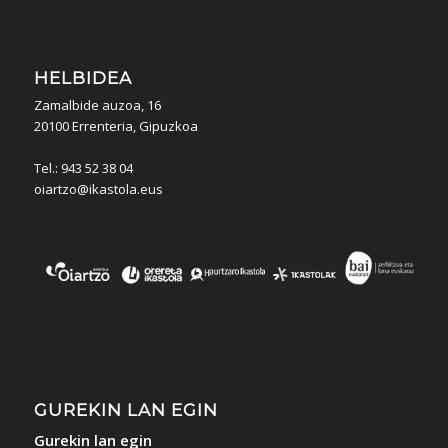
HELBIDEA
Zamalbide auzoa, 16
20100 Errenteria, Gipuzkoa
Tel.: 943 52 38 04
oiartzo@ikastola.eus
GUREKIN LAN EGIN
Gurekin lan egin