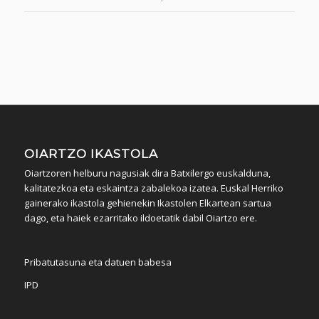
OIARTZO IKASTOLA
Oiartzoren helburu nagusiak dira Batxilergo euskalduna,
kalitatezkoa eta eskaintza zabalekoa izatea. Euskal Herriko
gainerako ikastola gehienekin Ikastolen Elkartean sartua
dago, eta haiek ezarritako ildoetatik dabil Oiartzo ere.
Pribatutasuna eta datuen babesa
IPD