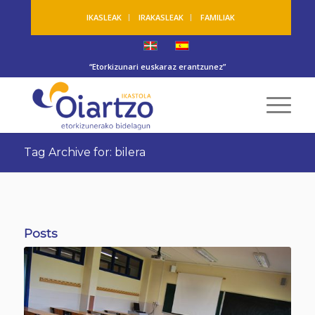
IKASLEAK
IRAKASLEAK
FAMILIAK
“Etorkizunari euskaraz erantzunez”
Tag Archive for: bilera
Posts