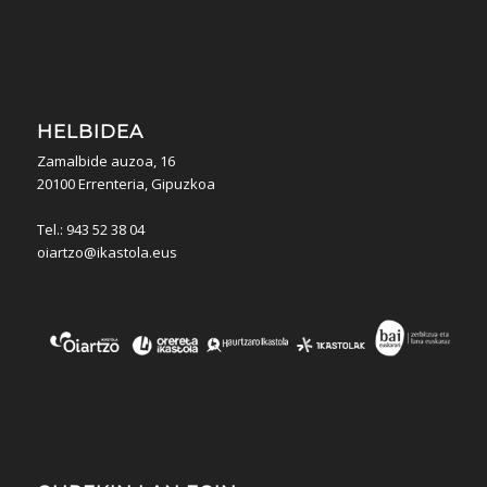
HELBIDEA
Zamalbide auzoa, 16
20100 Errenteria, Gipuzkoa
Tel.: 943 52 38 04
oiartzo@ikastola.eus