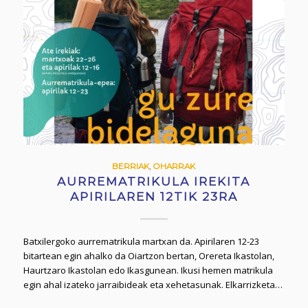
BERRIAK
,
OHARRAK
AURREMATRIKULA IREKITA
APIRILAREN 12TIK 23RA
Batxilergoko aurrematrikula martxan da. Apirilaren 12-23
bitartean egin ahalko da Oiartzon bertan, Orereta Ikastolan,
Haurtzaro Ikastolan edo Ikasgunean. Ikusi hemen matrikula
egin ahal izateko jarraibideak eta xehetasunak. Elkarrizketa…