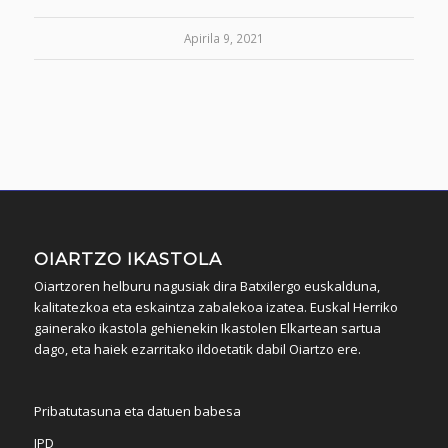
Apirila 9, 2021
OIARTZO IKASTOLA
Oiartzoren helburu nagusiak dira Batxilergo euskalduna,
kalitatezkoa eta eskaintza zabalekoa izatea. Euskal Herriko
gainerako ikastola gehienekin Ikastolen Elkartean sartua
dago, eta haiek ezarritako ildoetatik dabil Oiartzo ere.
Pribatutasuna eta datuen babesa
IPD