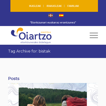
IKASLEAK
IRAKASLEAK
FAMILIAK
“Etorkizunari euskaraz erantzunez”
Tag Archive for: bisitak
Posts