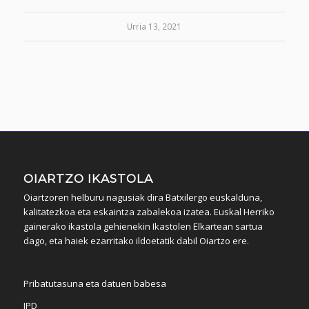
Urria 13, 2021
OIARTZO IKASTOLA
Oiartzoren helburu nagusiak dira Batxilergo euskalduna,
kalitatezkoa eta eskaintza zabalekoa izatea. Euskal Herriko
gainerako ikastola gehienekin Ikastolen Elkartean sartua
dago, eta haiek ezarritako ildoetatik dabil Oiartzo ere.
Pribatutasuna eta datuen babesa
IPD