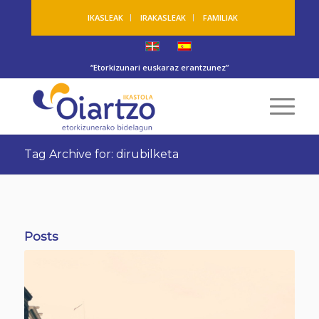
IKASLEAK
IRAKASLEAK
FAMILIAK
“Etorkizunari euskaraz erantzunez”
Tag Archive for: dirubilketa
Posts