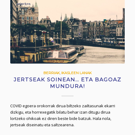
BERRIAK
,
IKASLEEN LANAK
JERTSEAK SOINEAN… ETA BAGOAZ
MUNDURA!
COVID egoera orokorrak dirua biltzeko zailtasunak ekarri
dizkigu, eta horrexegatik bilatu behar izan ditugu dirua
lortzeko ohikoak ez diren beste bide batzuk. Hala nola,
jertseak diseinatu eta saltzearena.