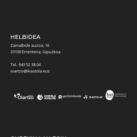
HELBIDEA
Zamalbide auzoa, 16
20100 Errenteria, Gipuzkoa
Tel.: 943 52 38 04
oiartzo@ikastola.eus