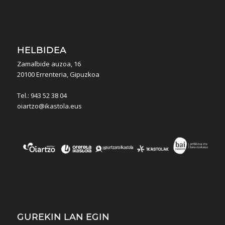
HELBIDEA
Zamalbide auzoa, 16
20100 Errenteria, Gipuzkoa
Tel.: 943 52 38 04
oiartzo@ikastola.eus
GUREKIN LAN EGIN