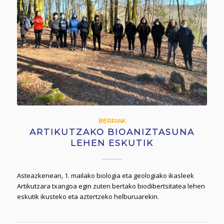
BERRIAK
ARTIKUTZAKO BIOANIZTASUNA
LEHEN ESKUTIK
Asteazkenean, 1. mailako biologia eta geologiako ikasleek
Artikutzara txangoa egin zuten bertako biodibertsitatea lehen
eskutik ikusteko eta aztertzeko helburuarekin.