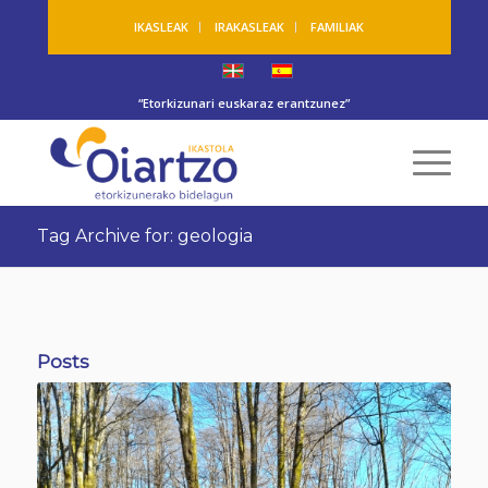
IKASLEAK
IRAKASLEAK
FAMILIAK
“Etorkizunari euskaraz erantzunez”
Tag Archive for: geologia
Posts