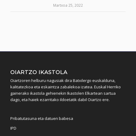
Martxoa 25, 2022
OIARTZO IKASTOLA
Oiartzoren helburu nagusiak dira Batxilergo euskalduna,
kalitatezkoa eta eskaintza zabalekoa izatea. Euskal Herriko
gainerako ikastola gehienekin Ikastolen Elkartean sartua
dago, eta haiek ezarritako ildoetatik dabil Oiartzo ere.
Pribatutasuna eta datuen babesa
IPD