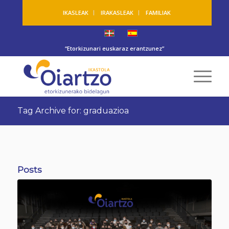
IKASLEAK
IRAKASLEAK
FAMILIAK
“Etorkizunari euskaraz erantzunez”
Tag Archive for: graduazioa
Posts