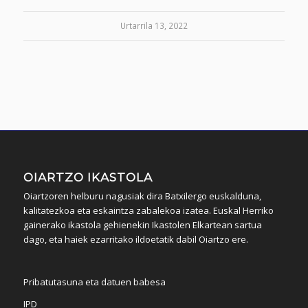
Urtarrila 13, 2022
OIARTZO IKASTOLA
Oiartzoren helburu nagusiak dira Batxilergo euskalduna,
kalitatezkoa eta eskaintza zabalekoa izatea. Euskal Herriko
gainerako ikastola gehienekin Ikastolen Elkartean sartua
dago, eta haiek ezarritako ildoetatik dabil Oiartzo ere.
Pribatutasuna eta datuen babesa
IPD