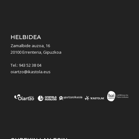
HELBIDEA
Zamalbide auzoa, 16
20100 Errenteria, Gipuzkoa
Tel.: 943 52 38 04
oiartzo@ikastola.eus