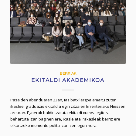
BERRIAK
EKITALDI AKADEMIKOA
Pasa den abenduaren 23an, iaz batxilergoa amaitu zuten
ikasleei graduazio ekitaldia egin zitzaien Errenteriako Niessen
aretoan. Egoerak baldintzatuta ekitaldi xumea egitera
behartuta izan baginen ere, ikasle eta irakasleak berriz ere
elkartzeko momentu polita izan zen egun hura.