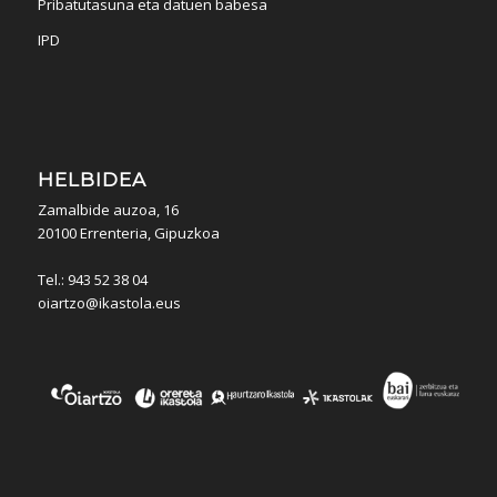
Pribatutasuna eta datuen babesa
IPD
HELBIDEA
Zamalbide auzoa, 16
20100 Errenteria, Gipuzkoa
Tel.: 943 52 38 04
oiartzo@ikastola.eus