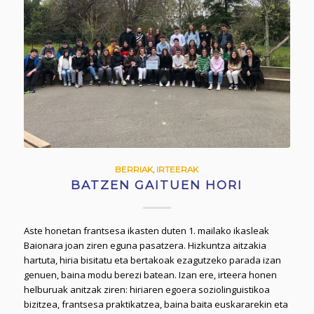
BERRIAK
,
IRTEERAK
BATZEN GAITUEN HORI
Aste honetan frantsesa ikasten duten 1. mailako ikasleak
Baionara joan ziren eguna pasatzera. Hizkuntza aitzakia
hartuta, hiria bisitatu eta bertakoak ezagutzeko parada izan
genuen, baina modu berezi batean. Izan ere, irteera honen
helburuak anitzak ziren: hiriaren egoera soziolinguistikoa
bizitzea, frantsesa praktikatzea, baina baita euskararekin eta