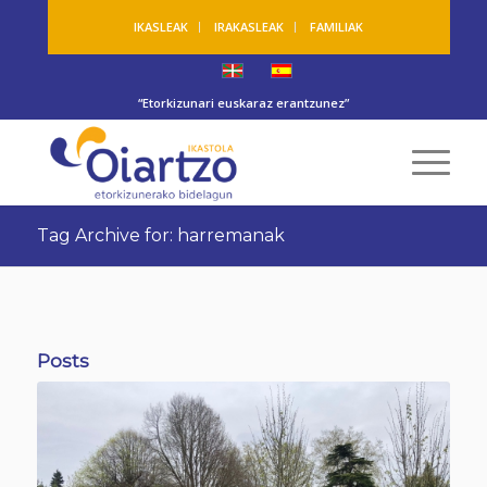
IKASLEAK
IRAKASLEAK
FAMILIAK
“Etorkizunari euskaraz erantzunez”
Tag Archive for: harremanak
Posts