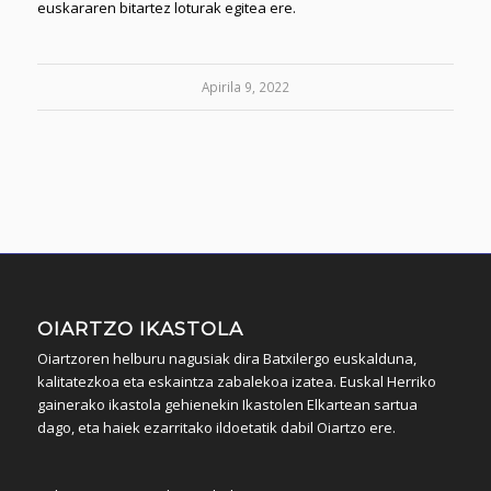
euskararen bitartez loturak egitea ere.
Apirila 9, 2022
OIARTZO IKASTOLA
Oiartzoren helburu nagusiak dira Batxilergo euskalduna,
kalitatezkoa eta eskaintza zabalekoa izatea. Euskal Herriko
gainerako ikastola gehienekin Ikastolen Elkartean sartua
dago, eta haiek ezarritako ildoetatik dabil Oiartzo ere.