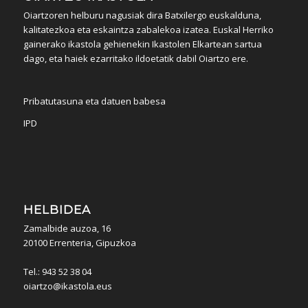
Oiartzoren helburu nagusiak dira Batxilergo euskalduna,
kalitatezkoa eta eskaintza zabalekoa izatea. Euskal Herriko
gainerako ikastola gehienekin Ikastolen Elkartean sartua
dago, eta haiek ezarritako ildoetatik dabil Oiartzo ere.
Pribatutasuna eta datuen babesa
IPD
HELBIDEA
Zamalbide auzoa, 16
20100 Errenteria, Gipuzkoa
Tel.: 943 52 38 04
oiartzo@ikastola.eus