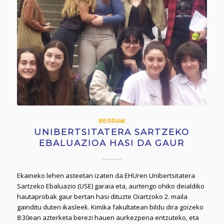
BERRIAK
UNIBERTSITATERA SARTZEKO
EBALUAZIOA HASI DA GAUR
Ekaineko lehen asteetan izaten da EHUren Unibertsitatera
Sartzeko Ebaluazio (USE) garaia eta, aurtengo ohiko deialdiko
hautaprobak gaur bertan hasi dituzte Oiartzoko 2. maila
gainditu duten ikasleek. Kimika fakultatean bildu dira goizeko
8:30ean azterketa berezi hauen aurkezpena entzuteko, eta