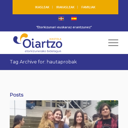
IKASLEAK
IRAKASLEAK
FAMILIAK
“Etorkizunari euskaraz erantzunez”
Tag Archive for: hautaprobak
Posts