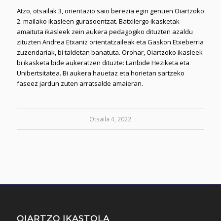
Atzo, otsailak 3, orientazio saio berezia egin genuen Oiartzoko
2. mailako ikasleen gurasoentzat. Batxilergo ikasketak
amaituta ikasleek zein aukera pedagogiko dituzten azaldu
zituzten Andrea Etxaniz orientatzaileak eta Gaskon Etxeberria
zuzendariak, bi taldetan banatuta. Orohar, Oiartzoko ikasleek
bi ikasketa bide aukeratzen dituzte: Lanbide Heziketa eta
Unibertsitatea. Bi aukera hauetaz eta horietan sartzeko
faseez jardun zuten arratsalde amaieran.
Otsaila 4, 2022
OIARTZO IKASTOLA