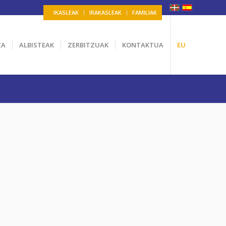
IKASLEAK
IRAKASLEAK
FAMILIAK
ZA
ALBISTEAK
ZERBITZUAK
KONTAKTUA
EU