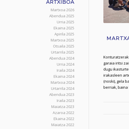
ARTXIBOA
Martxoa 2026
Abendua 2025
Urria 2025
Ekaina 2025
Apirila 2025
MARTX
Martxoa 2025
Otsaila 2025
Urtarrila 2025
Konturatzerak
Abendua 2024
garaia iritsi z
Urria 2024
dugu ikasturte
Iraila 2024
irakasleen art
Ekaina 2024
(noski), gela b
Martxoa 2024
berriak, bain
Urtarrila 2024
Abendua 2023
Iraila 2023
Maiatza 2023
Azaroa 2022
Ekaina 2022
Maiatza 2022