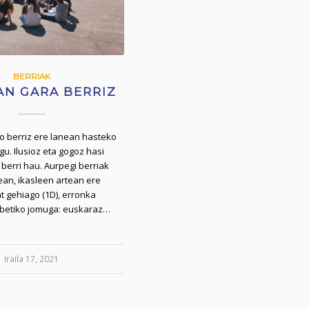
BERRIAK
AN GARA BERRIZ
o berriz ere lanean hasteko
aigu. Ilusioz eta gogoz hasi
 berri hau. Aurpegi berriak
ean, ikasleen artean ere
at gehiago (1D), erronka
a betiko jomuga: euskaraz…
Iraila 17, 2021