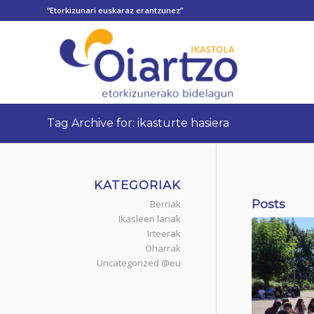
“Etorkizunari euskaraz erantzunez”
Tag Archive for: ikasturte hasiera
KATEGORIAK
Posts
Berriak
Ikasleen lanak
Irteerak
Oharrak
Uncategorized @eu