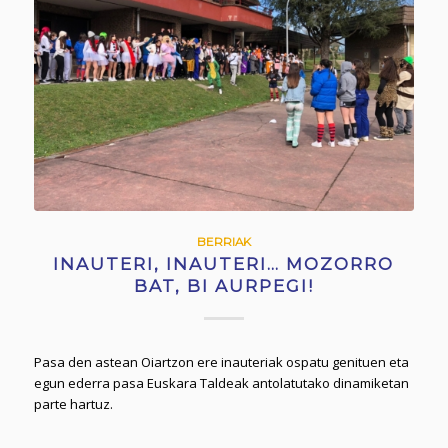
BERRIAK
INAUTERI, INAUTERI… MOZORRO
BAT, BI AURPEGI!
Pasa den astean Oiartzon ere inauteriak ospatu genituen eta
egun ederra pasa Euskara Taldeak antolatutako dinamiketan
parte hartuz.