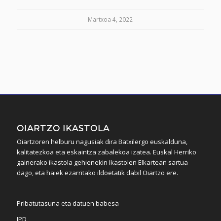
Martxoa 4, 2022
OIARTZO IKASTOLA
Oiartzoren helburu nagusiak dira Batxilergo euskalduna,
kalitatezkoa eta eskaintza zabalekoa izatea. Euskal Herriko
gainerako ikastola gehienekin Ikastolen Elkartean sartua
dago, eta haiek ezarritako ildoetatik dabil Oiartzo ere.
Pribatutasuna eta datuen babesa
IPD