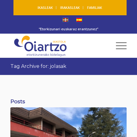
IKASLEAK
IRAKASLEAK
FAMILIAK
“Etorkizunari euskaraz erantzunez”
Tag Archive for: jolasak
Posts