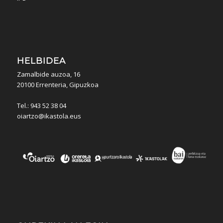
HELBIDEA
Zamalbide auzoa, 16
20100 Errenteria, Gipuzkoa
Tel.: 943 52 38 04
oiartzo@ikastola.eus