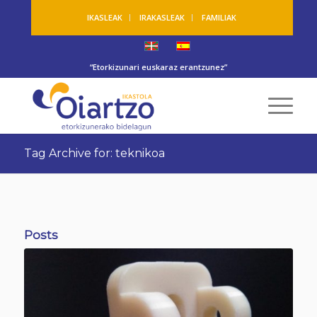
IKASLEAK
IRAKASLEAK
FAMILIAK
“Etorkizunari euskaraz erantzunez”
Tag Archive for: teknikoa
Posts