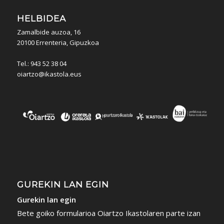
HELBIDEA
Zamalbide auzoa, 16
20100 Errenteria, Gipuzkoa
Tel.: 943 52 38 04
oiartzo@ikastola.eus
GUREKIN LAN EGIN
Gurekin lan egin
Bete goiko formularioa Oiartzo Ikastolaren parte izan