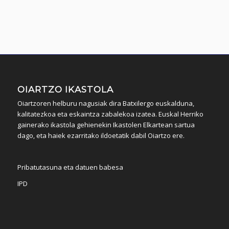
OIARTZO IKASTOLA
Oiartzoren helburu nagusiak dira Batxilergo euskalduna,
kalitatezkoa eta eskaintza zabalekoa izatea. Euskal Herriko
gainerako ikastola gehienekin Ikastolen Elkartean sartua
dago, eta haiek ezarritako ildoetatik dabil Oiartzo ere.
Pribatutasuna eta datuen babesa
IPD