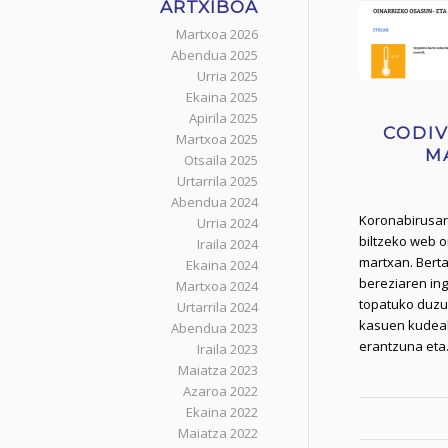
ARTXIBOA
Martxoa 2026
Abendua 2025
Urria 2025
Ekaina 2025
Apirila 2025
CODIV
Martxoa 2025
M
Otsaila 2025
Urtarrila 2025
Abendua 2024
Koronabirusar
Urria 2024
biltzeko web or
Iraila 2024
martxan. Bert
Ekaina 2024
bereziaren ing
Martxoa 2024
topatuko duzue
Urtarrila 2024
kasuen kudeak
Abendua 2023
erantzuna et
Iraila 2023
Maiatza 2023
Azaroa 2022
Ekaina 2022
Maiatza 2022