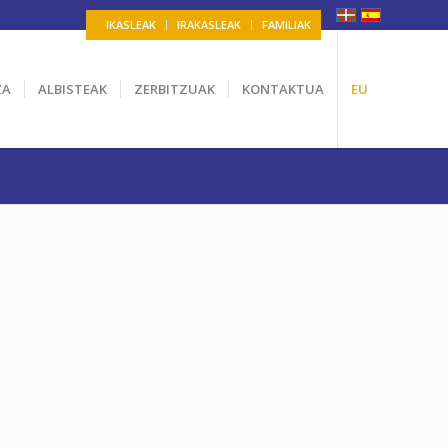
IKASLEAK
IRAKASLEAK
FAMILIAK
ZA
ALBISTEAK
ZERBITZUAK
KONTAKTUA
EU