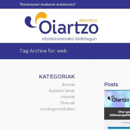
“Etorkizunari euskaraz erantzunez”
Tag Archive for: web
KATEGORIAK
Posts
Berriak
Ikasleen lanak
Irteerak
Oharrak
Uncategorized @eu