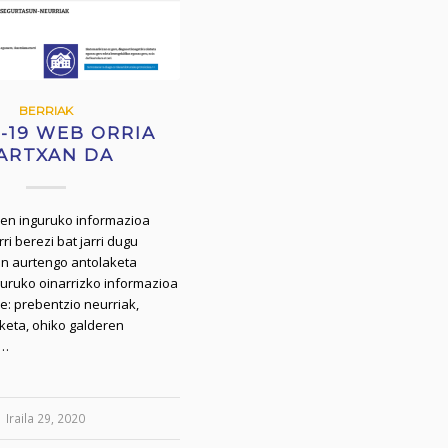
BERRIAK
-19 WEB ORRIA
ARTXAN DA
en inguruko informazioa
ri berezi bat jarri dugu
an aurtengo antolaketa
uruko oinarrizko informazioa
: prebentzio neurriak,
eta, ohiko galderen
a…
Iraila 29, 2020