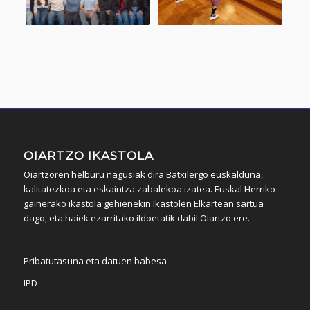
OIARTZO IKASTOLA
Oiartzoren helburu nagusiak dira Batxilergo euskalduna,
kalitatezkoa eta eskaintza zabalekoa izatea. Euskal Herriko
gainerako ikastola gehienekin Ikastolen Elkartean sartua
dago, eta haiek ezarritako ildoetatik dabil Oiartzo ere.
Pribatutasuna eta datuen babesa
IPD