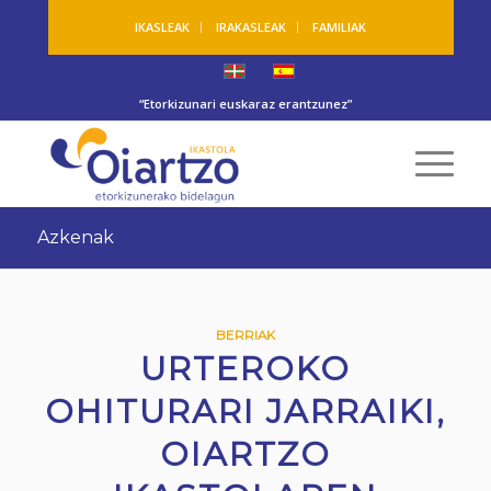
IKASLEAK
IRAKASLEAK
FAMILIAK
“Etorkizunari euskaraz erantzunez”
Azkenak
BERRIAK
URTEROKO
OHITURARI JARRAIKI,
OIARTZO