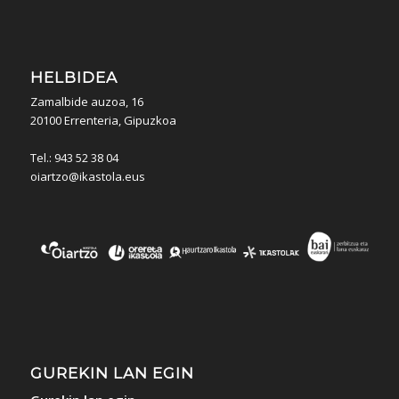
HELBIDEA
Zamalbide auzoa, 16
20100 Errenteria, Gipuzkoa
Tel.: 943 52 38 04
oiartzo@ikastola.eus
GUREKIN LAN EGIN