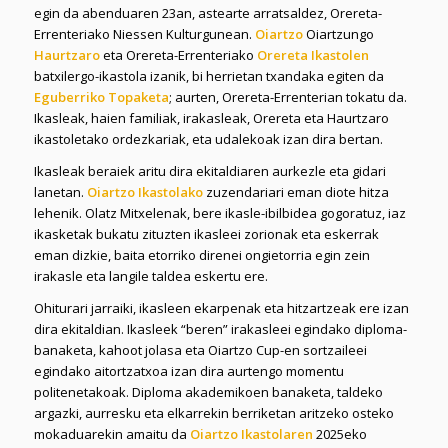
egin da abenduaren 23an, astearte arratsaldez, Orereta-
Errenteriako Niessen Kulturgunean.
Oiartzo
Oiartzungo
Haurtzaro
eta Orereta-Errenteriako
Orereta Ikastolen
batxilergo-ikastola izanik, bi herrietan txandaka egiten da
Eguberriko Topaketa
; aurten, Orereta-Errenterian tokatu da.
Ikasleak, haien familiak, irakasleak, Orereta eta Haurtzaro
ikastoletako ordezkariak, eta udalekoak izan dira bertan.
Ikasleak beraiek aritu dira ekitaldiaren aurkezle eta gidari
lanetan.
Oiartzo Ikastolako
zuzendariari eman diote hitza
lehenik. Olatz Mitxelenak, bere ikasle-ibilbidea gogoratuz, iaz
ikasketak bukatu zituzten ikasleei zorionak eta eskerrak
eman dizkie, baita etorriko direnei ongietorria egin zein
irakasle eta langile taldea eskertu ere.
Ohiturari jarraiki, ikasleen ekarpenak eta hitzartzeak ere izan
dira ekitaldian. Ikasleek “beren” irakasleei egindako diploma-
banaketa, kahoot jolasa eta Oiartzo Cup-en sortzaileei
egindako aitortzatxoa izan dira aurtengo momentu
politenetakoak. Diploma akademikoen banaketa, taldeko
argazki, aurresku eta elkarrekin berriketan aritzeko osteko
mokaduarekin amaitu da
Oiartzo Ikastolaren
2025eko