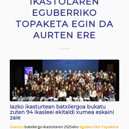
IKASTOLAREN
EGUBERRIKO
TOPAKETA EGIN DA
AURTEN ERE
Iazko ikasturtean batxilergoa bukatu
zuten 94 ikasleei ekitaldi xumea eskaini
zaie
Oiartzo
batxilergo-ikastolaren 2025eko
Eguberriko Topaketa