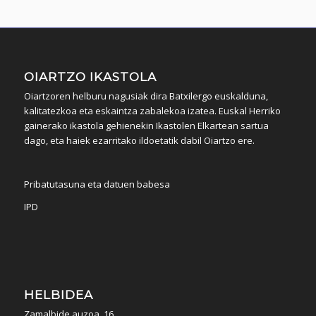
OIARTZO IKASTOLA
Oiartzoren helburu nagusiak dira Batxilergo euskalduna,
kalitatezkoa eta eskaintza zabalekoa izatea. Euskal Herriko
gainerako ikastola gehienekin Ikastolen Elkartean sartua
dago, eta haiek ezarritako ildoetatik dabil Oiartzo ere.
Pribatutasuna eta datuen babesa
IPD
HELBIDEA
Zamalbide auzoa, 16