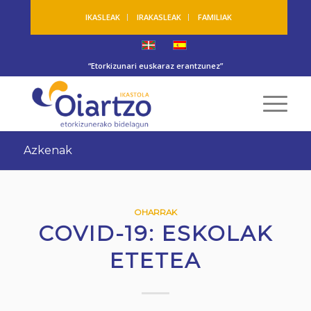
IKASLEAK
IRAKASLEAK
FAMILIAK
“Etorkizunari euskaraz erantzunez”
Azkenak
OHARRAK
COVID-19: ESKOLAK
ETETEA