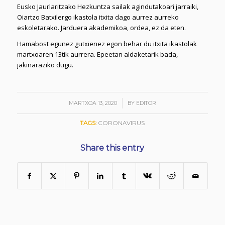
Eusko Jaurlaritzako Hezkuntza sailak agindutakoari jarraiki,
Oiartzo Batxilergo ikastola itxita dago aurrez aurreko
eskoletarako. Jarduera akademikoa, ordea, ez da eten.
Hamabost egunez gutxienez egon behar du itxita ikastolak
martxoaren 13tik aurrera. Epeetan aldaketarik bada,
jakinaraziko dugu.
/
MARTXOA 13, 2020
BY
EDITOR
TAGS:
CORONAVIRUS
Share this entry