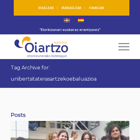
IKASLEAK
IRAKASLEAK
FAMILIAK
“Etorkizunari euskaraz erantzunez”
Tag Archive for:
unibertsitaterasartzekoebaluazioa
Posts