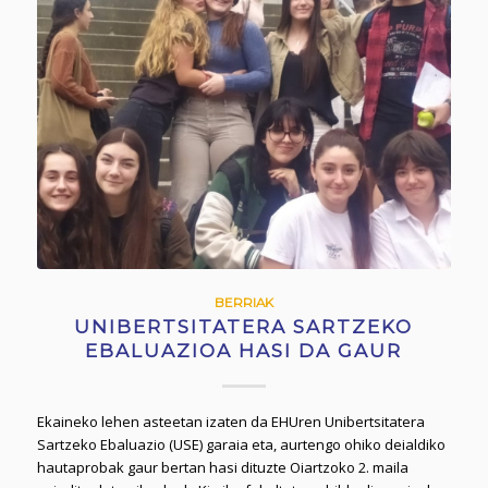
BERRIAK
UNIBERTSITATERA SARTZEKO
EBALUAZIOA HASI DA GAUR
Ekaineko lehen asteetan izaten da EHUren Unibertsitatera
Sartzeko Ebaluazio (USE) garaia eta, aurtengo ohiko deialdiko
hautaprobak gaur bertan hasi dituzte Oiartzoko 2. maila