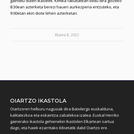
gainditu duten ikasleek. Kimika fakultatean bildu dira goizeko
8:30ean azterketa berezi hauen aurkezpena entzuteko, eta
9:00etan ekin diote lehen azterketari.
Ekaina 8, 2022
OIARTZO IKASTOLA
Oiartzoren helburu nagusiak dira Batxilergo euskalduna,
kalitatezkoa eta eskaintza zabalekoa izatea. Euskal Herriko
gainerako ikastola gehienekin Ikastolen Elkartean sartua
dago, eta haiek ezarritako ildoetatik dabil Oiartzo ere.