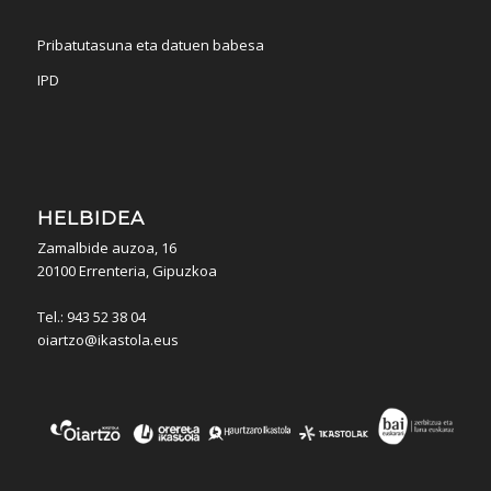
Pribatutasuna eta datuen babesa
IPD
HELBIDEA
Zamalbide auzoa, 16
20100 Errenteria, Gipuzkoa
Tel.: 943 52 38 04
oiartzo@ikastola.eus