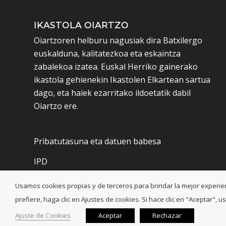
IKASTOLA OIARTZO
Oiartzoren helburu nagusiak dira Batxilergo
euskalduna, kalitatezkoa eta eskaintza
zabalekoa izatea. Euskal Herriko gainerako
ikastola gehienekin Ikastolen Elkartean sartua
dago, eta haiek ezarritako ildoetatik dabil
Oiartzo ere.
Pribatutasuna eta datuen babesa
IPD
Usamos cookies propias y de terceros para brindar la mejor experienci
prefiere, haga clic en Ajustes de cookies. Si hace clic en "Aceptar"
Ajuste de Cookies
Aceptar
Rechazar
© Copyright - Oiartzo Ikastola