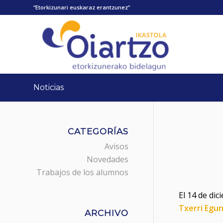
“Etorkizunari euskaraz erantzunez”
Noticias
CATEGORÍAS
Avisos
Novedades
Trabajos de los alumnos
El 14 de dic
Txerri Egu
ARCHIVO