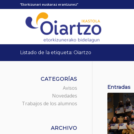
“Etorkizunari euskaraz erantzunez”
Listado de la etiqueta: Oiartzo
CATEGORÍAS
Entradas
Avisos
Novedades
Trabajos de los alumnos
ARCHIVO