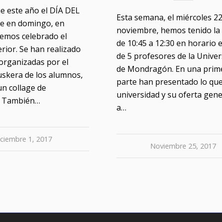
e este año el DÍA DEL
Esta semana, el miércoles 2
e en domingo, en
noviembre, hemos tenido la v
hemos celebrado el
de 10:45 a 12:30 en horario e
rior. Se han realizado
de 5 profesores de la Unive
 organizadas por el
de Mondragón. En una prim
skera de los alumnos,
parte han presentado lo que
un collage de
universidad y su oferta gene
s. También…
a…
iciembre 1, 2017
Noviembre 25, 2017