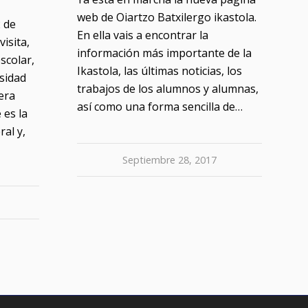
web de Oiartzo Batxilergo ikastola.
2 de
En ella vais a encontrar la
isita,
información más importante de la
scolar,
Ikastola, las últimas noticias, los
rsidad
trabajos de los alumnos y alumnas,
era
así como una forma sencilla de…
 es la
ral y,
Septiembre 28, 2017