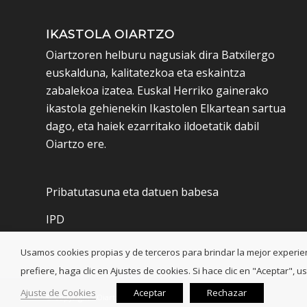
IKASTOLA OIARTZO
Oiartzoren helburu nagusiak dira Batxilergo
euskalduna, kalitatezkoa eta eskaintza
zabalekoa izatea. Euskal Herriko gainerako
ikastola gehienekin Ikastolen Elkartean sartua
dago, eta haiek ezarritako ildoetatik dabil
Oiartzo ere.
Pribatutasuna eta datuen babesa
IPD
Usamos cookies propias y de terceros para brindar la mejor experienci
prefiere, haga clic en Ajustes de cookies. Si hace clic en "Aceptar"
Ajuste de Cookies
Aceptar
Rechazar
© Copyright - Oiartzo Ikastola