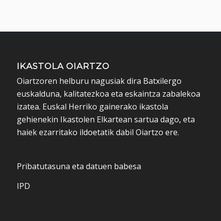
IKASTOLA OIARTZO
Oiartzoren helburu nagusiak dira Batxilergo
euskalduna, kalitatezkoa eta eskaintza zabalekoa
izatea. Euskal Herriko gainerako ikastola
gehienekin Ikastolen Elkartean sartua dago, eta
haiek ezarritako ildoetatik dabil Oiartzo ere.
Pribatutasuna eta datuen babesa
IPD