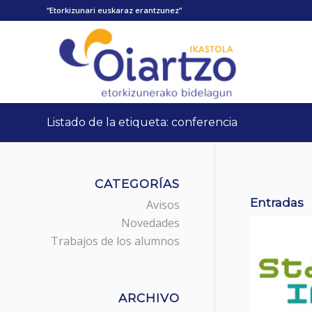
“Etorkizunari euskaraz erantzunez”
Listado de la etiqueta: conferencia
CATEGORÍAS
Entradas
Avisos
Novedades
Trabajos de los alumnos
ARCHIVO