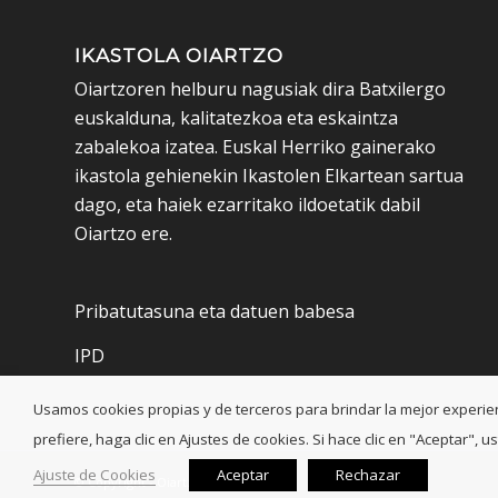
IKASTOLA OIARTZO
Oiartzoren helburu nagusiak dira Batxilergo
euskalduna, kalitatezkoa eta eskaintza
zabalekoa izatea. Euskal Herriko gainerako
ikastola gehienekin Ikastolen Elkartean sartua
dago, eta haiek ezarritako ildoetatik dabil
Oiartzo ere.
Pribatutasuna eta datuen babesa
IPD
Usamos cookies propias y de terceros para brindar la mejor experienci
prefiere, haga clic en Ajustes de cookies. Si hace clic en "Aceptar"
Ajuste de Cookies
Aceptar
Rechazar
© Copyright - Oiartzo Ikastola