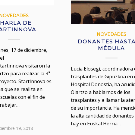
NOVEDADES
HARLA DE
ARTINNOVA
NOVEDADES
DONANTES HASTA
MÉDULA
unes, 17 de diciembre,
el
artinnova visitaron la
Lucia Elosegi, coordinadora
rtzo para realizar la 3ª
trasplantes de Gipuzkoa en 
proyecto. StartInnova es
Hospital Donostia, ha acudi
 que se realiza en
Oiartzo a hablarnos de los
scuelas con el fin de
trasplantes y a llamar la ate
trabajar…
de su importancia. Ha menc
la alta cantidad de donantes
hay en Euskal Herria…
ciembre 19, 2018