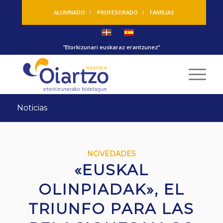
ALUMNADO
PROFESORADO
FAMILIAS
“Etorkizunari euskaraz erantzunez”
Noticias
NOVEDADES
«EUSKAL
OLINPIADAK», EL
TRIUNFO PARA LAS