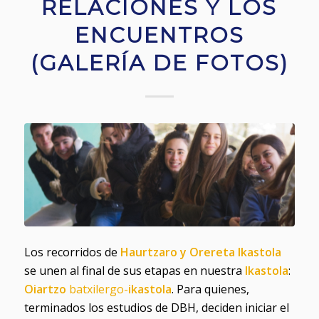
RELACIONES Y LOS
ENCUENTROS
(GALERÍA DE FOTOS)
Los recorridos de
Haurtzaro
y
Orereta Ikastola
se unen al final de sus etapas en nuestra
Ikastola
:
Oiartzo
batxilergo-
ikastola
. Para quienes,
terminados los estudios de DBH, deciden iniciar el