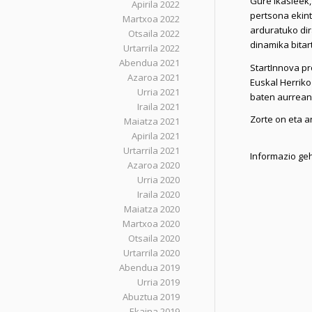
Gure ikasleek,
Apirila 2022
pertsona ekint
Martxoa 2022
arduratuko dir
Otsaila 2022
dinamika bitar
Urtarrila 2022
Abendua 2021
StartInnova pr
Azaroa 2021
Euskal Herriko
Urria 2021
baten aurrean
Iraila 2021
Zorte on eta a
Maiatza 2021
Apirila 2021
Urtarrila 2021
Informazio ge
Azaroa 2020
Urria 2020
Iraila 2020
Maiatza 2020
Martxoa 2020
Otsaila 2020
Urtarrila 2020
Abendua 2019
Urria 2019
Abuztua 2019
Ekaina 2019