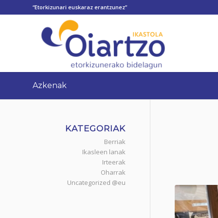
“Etorkizunari euskaraz erantzunez”
Azkenak
KATEGORIAK
Berriak
Ikasleen lanak
Irteerak
Oharrak
Uncategorized @eu