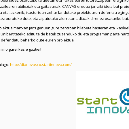
 bost kidez osatutako taldeetan eta irakaslearen tutoretzapean, eraginko
zailearen abileziak eta gaitasunak; CANVAS eredua jarraiki ideia bat proi
a eta, azkenik, ikasturtean zehar landutako proiektuaren defentsa egingo
tez burutuko dute, eta aipatutako alorretan adituak direnez osaturiko bat
oiektua martxan jarri genuen gure zentroan hilabete hasieran eta ikaslee
 Unibertitateko aditu talde batek zuzenduko du eta programan parte hart
 defendatu beharko dute euren proiektua.
nimo gure ikasle guztiei!
hiago:
http://diariovasco.startinnova.com/