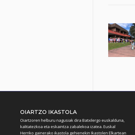
OIARTZO IKASTOLA
Oiartzoren helburu nagusiak dira Batxilergo euskalduna,
kalitatezkoa eta eskaintza zabalekoa izatea. Euskal
Herriko gainerako ikastola gehienekin Ikastolen Elkartean