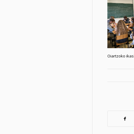
Oiartzoko ikas