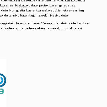
rki ekiteko ezinbestekoak diren elementuak ikasiko dituzte:
ektu erreal bilakatuko dute; proiektuaren garapenaz
 dute. Hori guztia ikus-entzunezko edukien eta e-learning
zorde tekniko baten laguntzarekin ikasiko dute.
k egindako lana urtarrilaren 14ean entregatuko dute. Lan hori
zen duten guztien artean lehen hamarrek tribunal berezi