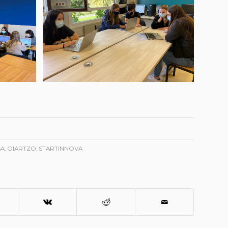
SA
,
OIARTZO
,
STARTINNOVA