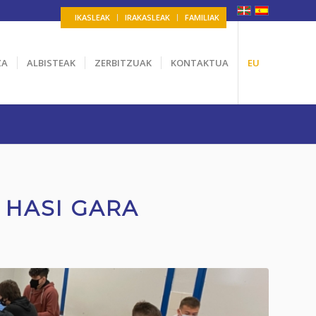
IKASLEAK
IRAKASLEAK
FAMILIAK
ZA
ALBISTEAK
ZERBITZUAK
KONTAKTUA
EU
 HASI GARA