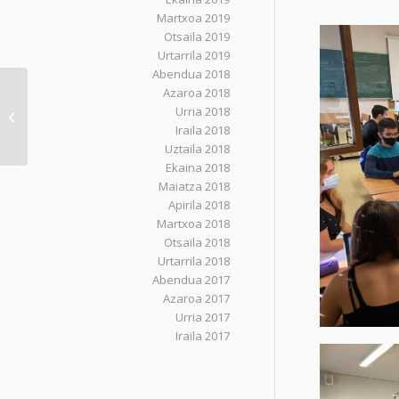
Martxoa 2019
Otsaila 2019
Urtarrila 2019
Abendua 2018
Azaroa 2018
BatxiLab I: Non gogoa,
Urria 2018
han zangoa
Iraila 2018
Uztaila 2018
Ekaina 2018
Maiatza 2018
Apirila 2018
Martxoa 2018
Otsaila 2018
Urtarrila 2018
Abendua 2017
Azaroa 2017
Urria 2017
Iraila 2017