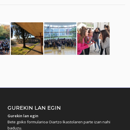
GUREKIN LAN EGIN
Gurekin lan egin
Bete goiko formularioa Oiartzo Ikastolaren parte izan nahi
baduzu.