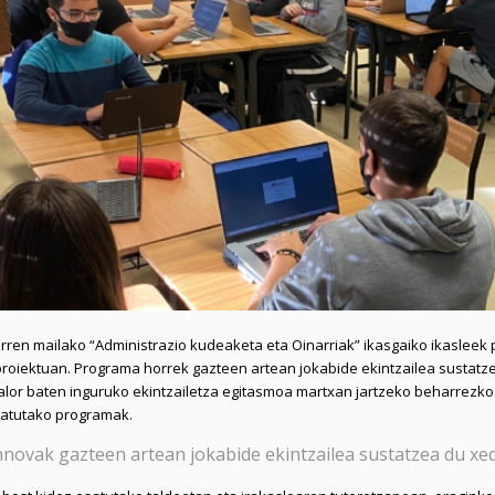
arren mailako “Administrazio kudeaketa eta Oinarriak” ikasgaiko ikasleek
roiektuan. Programa horrek gazteen artean jokabide ekintzailea sustatze
alor baten inguruko ekintzailetza egitasmoa martxan jartzeko beharrezk
patutako programak.
novak gazteen artean jokabide ekintzailea sustatzea du xe