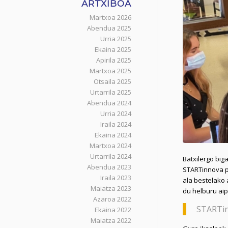
ARTXIBOA
Martxoa 2026
Abendua 2025
Urria 2025
Ekaina 2025
Apirila 2025
Martxoa 2025
Otsaila 2025
Urtarrila 2025
Abendua 2024
Urria 2024
Iraila 2024
Ekaina 2024
Martxoa 2024
Urtarrila 2024
Batxilergo big
Abendua 2023
STARTinnova p
Iraila 2023
ala bestelako 
Maiatza 2023
du helburu ai
Azaroa 2022
STARTin
Ekaina 2022
Maiatza 2022