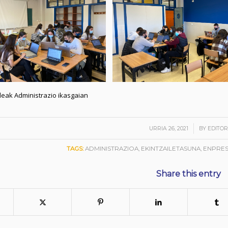
leak Administrazio ikasgaian
/
URRIA 26, 2021
BY
EDITOR
TAGS:
ADMINISTRAZIOA
,
EKINTZAILETASUNA
,
ENPRE
Share this entry