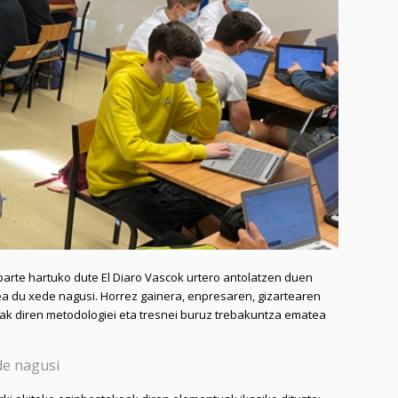
 parte hartuko dute El Diaro Vascok urtero antolatzen duen
a du xede nagusi. Horrez gainera, enpresaren, gizartearen
oak diren metodologiei eta tresnei buruz trebakuntza ematea
de nagusi