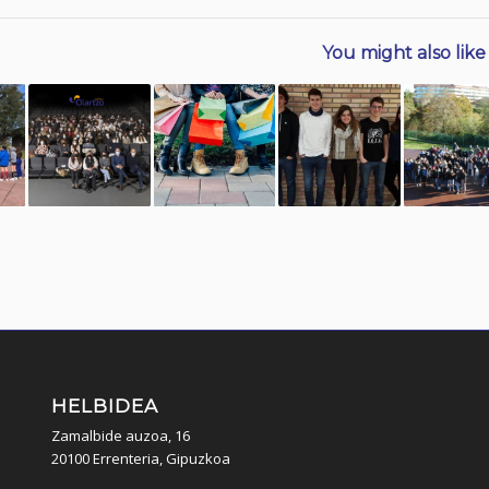
You might also like
HELBIDEA
Zamalbide auzoa, 16
20100 Errenteria, Gipuzkoa