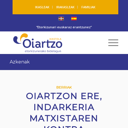
IKASLEAK
IRAKASLEAK
FAMILIAK
“Etorkizunari euskaraz erantzunez”
Azkenak
BERRIAK
OIARTZON ERE,
INDARKERIA
MATXISTAREN