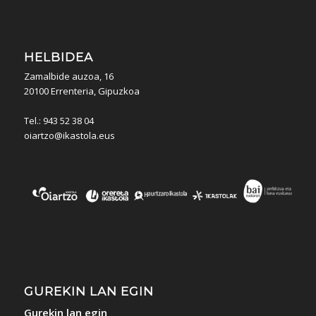
HELBIDEA
Zamalbide auzoa, 16
20100 Errenteria, Gipuzkoa
Tel.: 943 52 38 04
oiartzo@ikastola.eus
GUREKIN LAN EGIN
Gurekin lan egin