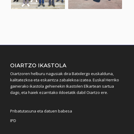
OIARTZO IKASTOLA
Oiartzoren helburu nagusiak dira Batxilergo euskalduna,
kalitatezkoa eta eskaintza zabalekoa izatea. Euskal Herriko
gainerako ikastola gehienekin Ikastolen Elkartean sartua
dago, eta haiek ezarritako ildoetatik dabil Oiartzo ere.
Pribatutasuna eta datuen babesa
IPD