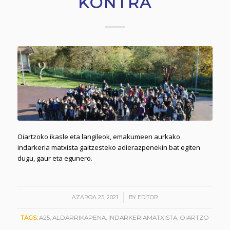
KONTRA
Oiartzoko ikasle eta langileok, emakumeen aurkako
indarkeria matxista gaitzesteko adierazpenekin bat egiten
dugu, gaur eta egunero.
/
AZAROA 25, 2021
BY
EDITOR
TAGS:
A25
,
ALDARRIKAPENA
,
INDARKERIAMATXISTA
,
OIARTZO