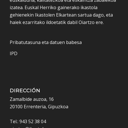
euskalduna, kalitatezkoa eta eskaintza zabalekoa
izatea. Euskal Herriko gainerako ikastola
gehienekin Ikastolen Elkartean sartua dago, eta
haiek ezarritako ildoetatik dabil Oiartzo ere.
Pribatutasuna eta datuen babesa
IPD
DIRECCIÓN
Zamalbide auzoa, 16
20100 Errenteria, Gipuzkoa
Tel.: 943 52 38 04