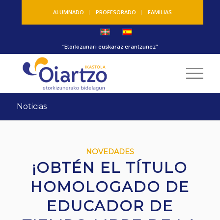
ALUMNADO
PROFESORADO
FAMILIAS
“Etorkizunari euskaraz erantzunez”
Noticias
NOVEDADES
¡OBTÉN EL TÍTULO
HOMOLOGADO DE
EDUCADOR DE