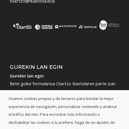
oiartzo@ikastola.eus
GUREKIN LAN EGIN
Gurekin lan egin
Bete goiko formularioa Oiartzo Ikastolaren parte izan
nahi baduzu.
Usamos cookies propias y de terceros para brindar la mejor
Lan eskaintzak
experiencia de navegación, personalizar contenido y analizar
Eman izena zure profilarekin edota nahiekin bat
el tráfico del sitio. Para encontrar más información o
datorren eskaintzan.
deshabilitar las cookies si lo prefiere, haga clic en Ajustes de